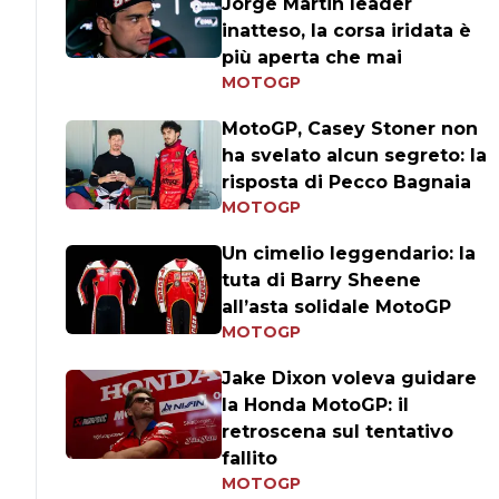
Jorge Martin leader
inatteso, la corsa iridata è
più aperta che mai
MOTOGP
MotoGP, Casey Stoner non
ha svelato alcun segreto: la
risposta di Pecco Bagnaia
MOTOGP
Un cimelio leggendario: la
tuta di Barry Sheene
all’asta solidale MotoGP
MOTOGP
Jake Dixon voleva guidare
la Honda MotoGP: il
retroscena sul tentativo
fallito
MOTOGP