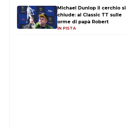
Michael Dunlop il cerchio si
chiude: al Classic TT sulle
orme di papà Robert
IN PISTA