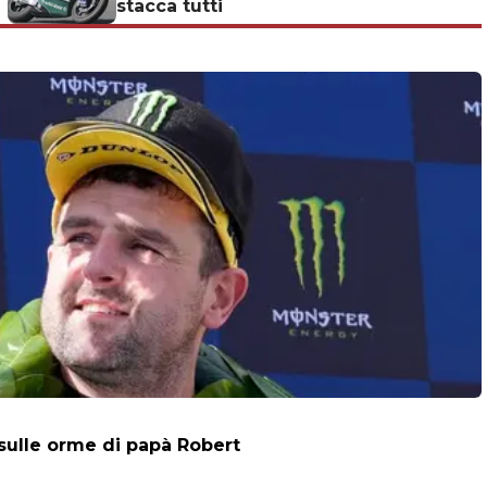
stacca tutti
 sulle orme di papà Robert