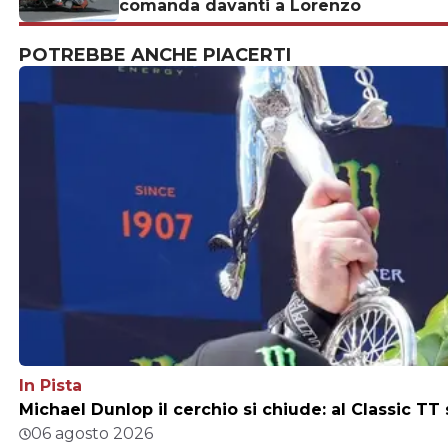
comanda davanti a Lorenzo
POTREBBE ANCHE PIACERTI
In Pista
Michael Dunlop il cerchio si chiude: al Classic TT
06 agosto 2026