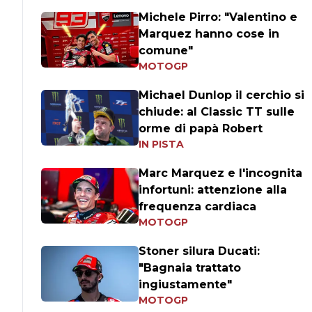
Michele Pirro: "Valentino e
Marquez hanno cose in
comune"
MOTOGP
Michael Dunlop il cerchio si
chiude: al Classic TT sulle
orme di papà Robert
IN PISTA
Marc Marquez e l'incognita
infortuni: attenzione alla
frequenza cardiaca
MOTOGP
Stoner silura Ducati:
"Bagnaia trattato
ingiustamente"
MOTOGP