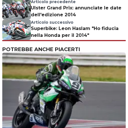
Articolo precedente
Ulster Grand Prix: annunciate le date
dell'edizione 2014
Articolo successivo
Superbike: Leon Haslam "Ho fiducia
nella Honda per il 2014"
POTREBBE ANCHE PIACERTI