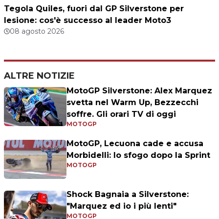
Tegola Quiles, fuori dal GP Silverstone per
lesione: cos'è successo al leader Moto3
08 agosto 2026
ALTRE NOTIZIE
MotoGP Silverstone: Alex Marquez
svetta nel Warm Up, Bezzecchi
soffre. Gli orari TV di oggi
MOTOGP
MotoGP, Lecuona cade e accusa
Morbidelli: lo sfogo dopo la Sprint
MOTOGP
Shock Bagnaia a Silverstone:
"Marquez ed io i più lenti"
MOTOGP