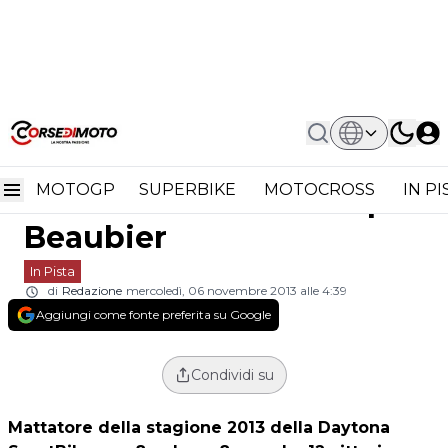
Home
In Pista
AMA Superbike: Primo Test Con La
AMA Superbike: primo
Yamaha R1 Per Beaubier
MOTOGP
SUPERBIKE
MOTOCROSS
IN P
test con la Yamaha R1 per
Beaubier
In Pista
di
Redazione
mercoledì, 06 novembre 2013 alle 4:39
Aggiungi come fonte preferita su Google
Condividi su
Mattatore della stagione 2013 della Daytona