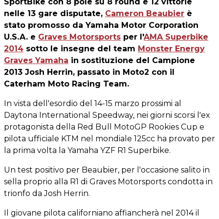
SportBike con 8 pole su 8 round e 12 vittorie
nelle 13 gare disputate,
Cameron Beaubier
è
stato promosso da Yamaha Motor Corporation
U.S.A. e
Graves Motorsports
per l'
AMA Superbike
2014
sotto le insegne del team
Monster Energy
Graves Yamaha
in sostituzione del Campione
2013 Josh Herrin, passato in Moto2 con il
Caterham Moto Racing Team.
In vista dell'esordio del 14-15 marzo prossimi al
Daytona International Speedway, nei giorni scorsi l'ex
protagonista della Red Bull MotoGP Rookies Cup e
pilota ufficiale KTM nel mondiale 125cc ha provato per
la prima volta la Yamaha YZF R1 Superbike.
Un test positivo per Beaubier, per l'occasione salito in
sella proprio alla R1 di Graves Motorsports condotta in
trionfo da Josh Herrin.
Il giovane pilota californiano affiancherà nel 2014 il