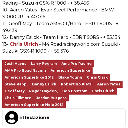
Racing - Suzuki GSX-R 1000 - + 38.456
10- Aaron Yates - Evan Steel Performance - BMW
S1000RR - + 40.016
11- Geoff May - Team AMSOIL/Hero - EBR 1190RS - +
49.439
12- Danny Eslick - Team Hero - EBR 1190RS - + 55.134
13-
Chris Ulrich
- M4 Roadracingworld.com Suzuki -
Suzuki GSX-R 1000 - + 55.376
Josh Hayes
Larry Pegram
Ama Pro Racing
AMA Pro Road Racing
American Superbike
American Superbike 2012
Blake Young
Chris Clark
Steve Rapp,
Danny Eslick
Robertino Pietri
Aaron Yates
Geoff May
Roger Hayden,
Ben Bostrom
Chris Ulrich
Chris Fillmore
Jordan Burgess
American Superbike Nola 2012
Redazione
di