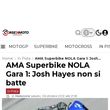
MOTOGP
SUPERBIKE
MOTOCROSS
IN P
Home
In Pista
AMA Superbike NOLA Gara 1: Josh
AMA Superbike NOLA
Hayes Non Si Batte
Gara 1: Josh Hayes non si
batte
In Pista
di
Redazione
sabato, 06 ottobre 2012 alle 21:55