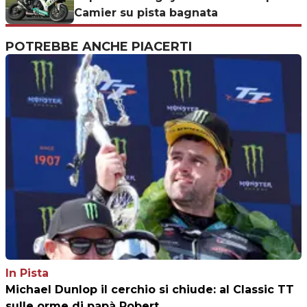
Camier su pista bagnata
POTREBBE ANCHE PIACERTI
In Pista
Michael Dunlop il cerchio si chiude: al Classic TT
sulle orme di papà Robert