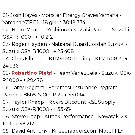
01- Josh Hayes - Monster Energy Graves Yamaha -
Yamaha YZF R1 - 18 giri in 30'18.774
02- Blake Young - Yoshimura Suzuki Racing - Suzuki
GSX-R 1000 - + 10.212
03- Roger Hayden - National Guard Jordan Suzuki -
Suzuki GSX-R 1000 - + 23.408
04- Chris Fillmore - KTM/HMC Racing - KTM RC8R - +
24.036
05-
Robertino Pietri
- Team Venezuela - Suzuki GSX-
R 1000 - + 29.478
06- Larry Pegram - Foremost Insurance Pegram
Racing - BMW S1000RR - + 33.094
07- Taylor Knapp - Riders Discount K&L Supply -
Suzuki GSX-R 1000 - + 33.454
08- Steve Rapp - Attack Performance - Kawasaki ZX-
10R - + 38.212
09- David Anthony - Kneedraggers.com Motul FLY