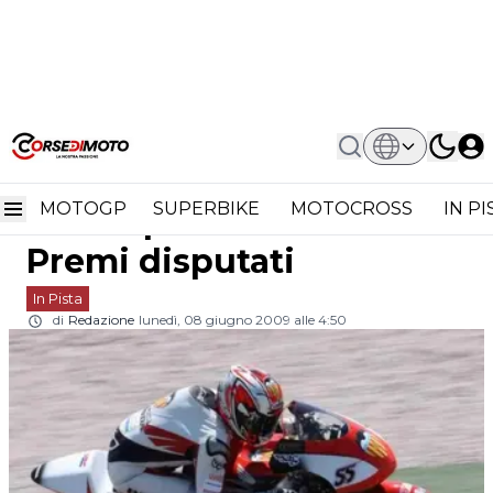
Home
In Pista
250cc: Hector Faubel Verso Quota 120
250cc: Hector Faubel
Gran Premi Disputati
MOTOGP
SUPERBIKE
MOTOCROSS
IN P
verso quota 120 Gran
Premi disputati
In Pista
di
Redazione
lunedì, 08 giugno 2009 alle 4:50