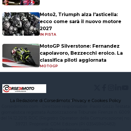
Moto2, Triumph alza l'asticella:
ecco come sarà il nuovo motore
2027
IN PISTA
MotoGP Silverstone: Fernandez
capolavoro, Bezzecchi eroico. La
classifica piloti aggiornata
MOTOGP
La Redazione di Corsedimoto
•
Privacy e Cookies Policy
Corsedimoto.com - Direttore responsabile: Paolo Gozzi Testata
giornalistica registrata Autorizzazione Tribunale Firenze n. 6009
del 14.12.2015 ROC (Registro Operatori della Comunicazione) no.
39721. Proprietà: CDM Edizioni (PI 03545940482)
info@corsedimoto.com