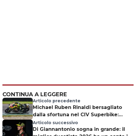
CONTINUA A LEGGERE
Articolo precedente
Michael Ruben Rinaldi bersagliato
dalla sfortuna nel CIV Superbike:
Imola già un esame
Articolo successivo
Di Giannantonio sogna in grande: il