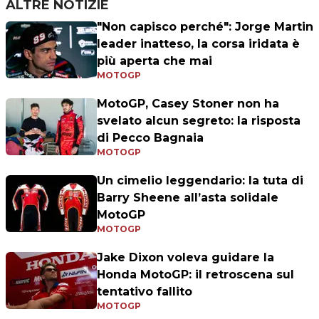
ALTRE NOTIZIE
"Non capisco perché": Jorge Martin
leader inatteso, la corsa iridata è
più aperta che mai
MOTOGP
MotoGP, Casey Stoner non ha
svelato alcun segreto: la risposta
di Pecco Bagnaia
MOTOGP
Un cimelio leggendario: la tuta di
Barry Sheene all’asta solidale
MotoGP
MOTOGP
Jake Dixon voleva guidare la
Honda MotoGP: il retroscena sul
tentativo fallito
MOTOGP