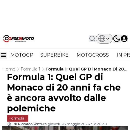
MOTOGP
SUPERBIKE
MOTOCROSS
IN P
Home
Formula 1
Formula 1: Quel GP Di Monaco Di 20
Formula 1: Quel GP di
Anni Fa Che È Ancora Avvolto Dalle
Polemiche
Monaco di 20 anni fa che
è ancora avvolto dalle
polemiche
Formula 1
di
Riccardo Ventura
giovedì, 28 maggio 2026 alle 20:30