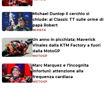
Michael Dunlop il cerchio si
chiude: al Classic TT sulle orme di
papà Robert
IN PISTA
Un anno in picchiata: Maverick
Vinales dalla KTM Factory a fuori
dalla MotoGP
MOTOGP
Marc Marquez e l'incognita
infortuni: attenzione alla
frequenza cardiaca
MOTOGP