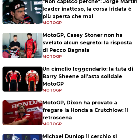
"Non capisco perché": Jorge Martin
leader inatteso, la corsa iridata è
più aperta che mai
MOTOGP
MotoGP, Casey Stoner non ha
svelato alcun segreto: la risposta
di Pecco Bagnaia
MOTOGP
Un cimelio leggendario: la tuta di
Barry Sheene all’asta solidale
MotoGP
MOTOGP
MotoGP, Dixon ha provato a
fregare la Honda a Crutchlow: il
retroscena
MOTOGP
Michael Dunlop il cerchio si