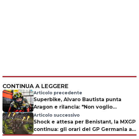
CONTINUA A LEGGERE
Articolo precedente
Superbike, Alvaro Bautista punta
Aragon e rilancia: "Non voglio
ritirarmi"
Articolo successivo
Shock e attesa per Benistant, la MXGP
continua: gli orari del GP Germania a
Teutschenthal