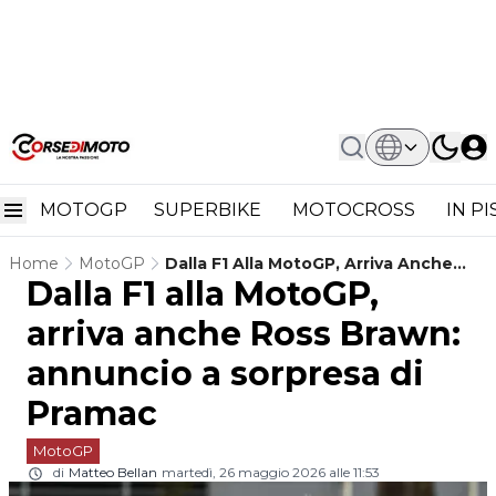
MOTOGP
SUPERBIKE
MOTOCROSS
IN P
Home
MotoGP
Dalla F1 Alla MotoGP, Arriva Anche
Dalla F1 alla MotoGP,
Ross Brawn: Annuncio A Sorpresa Di
Pramac
arriva anche Ross Brawn:
annuncio a sorpresa di
Pramac
MotoGP
di
Matteo Bellan
martedì, 26 maggio 2026 alle 11:53