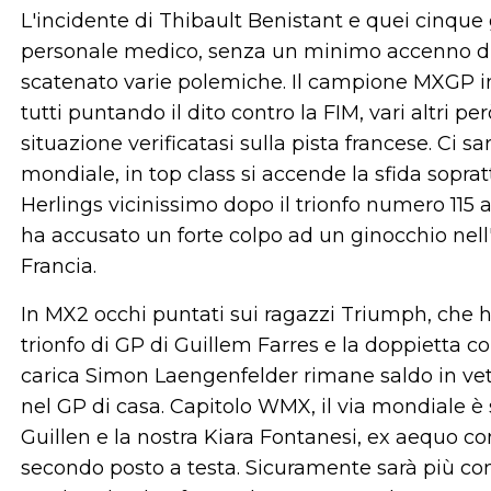
L'incidente di Thibault Benistant e quei cinque g
personale medico, senza un minimo accenno di 
scatenato varie polemiche. Il campione MXGP in
tutti puntando il dito contro la FIM, vari altri p
situazione verificatasi sulla pista francese. Ci s
mondiale, in top class si accende la sfida soprat
Herlings vicinissimo dopo il trionfo numero 115 
ha accusato un forte colpo ad un ginocchio nell'
Francia.
In MX2 occhi puntati sui ragazzi Triumph, che ha
trionfo di GP di Guillem Farres e la doppietta
carica Simon Laengenfelder rimane saldo in vetta
nel GP di casa. Capitolo WMX, il via mondiale è s
Guillen e la nostra Kiara Fontanesi, ex aequo co
secondo posto a testa. Sicuramente sarà più co