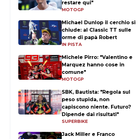
restare qui"
MOTOGP
Michael Dunlop il cerchio si
chiude: al Classic TT sulle
orme di papà Robert
IN PISTA
Michele Pirro: "Valentino e
Marquez hanno cose in
comune"
MOTOGP
SBK, Bautista: "Regola sul
peso stupida, non
capiscono niente. Futuro?
Dipende dai risultati"
SUPERBIKE
Jack Miller e Franco