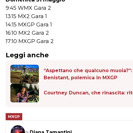
9:45 WMX Gara 2
13:15 MX2 Gara 1
14:15 MXGP Gara 1
16:10 MX2 Gara 2
17:10 MXGP Gara 2
Leggi anche
“Aspettano che qualcuno muoia?”: l
Benistant, polemica in MXGP
Courtney Duncan, che rinascita: ri
MXGP
Diana Tamantini
di