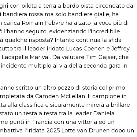
iri con pilota a terra a bordo pista circondato dal
bandiera rossa ma solo bandiere gialle, ha
 carica Romain Febvre ha alzato la voce più di
erò l'hanno seguito, evidenziando l'incredibile
arà qualche risposta? Intanto continua la sfida
tutto tra il leader iridato Lucas Coenen e Jeffrey
a Lacapelle Marival. Da valutare Tim Gajser, che
incidente multiplo al via della seconda gara in
nno scritto un altro pezzo di storia col primo
 completata da Camden McLellan. Il campione in
 alla classifica e sicuramente mirerà a brillare
tato un testa a testa tra la leader Daniela
me punti in Francia con una vittoria ed un
mbattiva l'iridata 2025 Lotte van Drunen dopo un