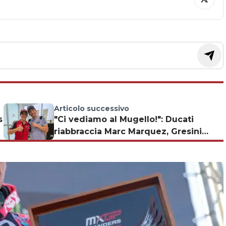
Articolo successivo
s
"Ci vediamo al Mugello!": Ducati
riabbraccia Marc Marquez, Gresini
Racing chiama Pirro