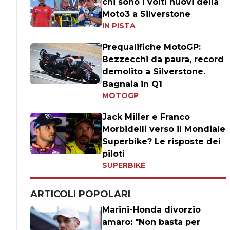
chi sono i volti nuovi della
Moto3 a Silverstone
IN PISTA
Prequalifiche MotoGP:
Bezzecchi da paura, record
demolito a Silverstone.
Bagnaia in Q1
MOTOGP
Jack Miller e Franco
Morbidelli verso il Mondiale
Superbike? Le risposte dei
piloti
SUPERBIKE
ARTICOLI POPOLARI
Marini-Honda divorzio
amaro: "Non basta per