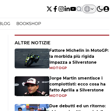
BLOG
BOOKSHOP
ALTRE NOTIZIE
Fattore Michelin in MotoGP:
la morbida più rigida
impazza a Silverstone
MOTOGP
Jorge Martin smentisce i
complottisti: ecco cosa ha
fatto Aprilia a Silverstone
MOTOGP
Due debutti ed un ritorno: