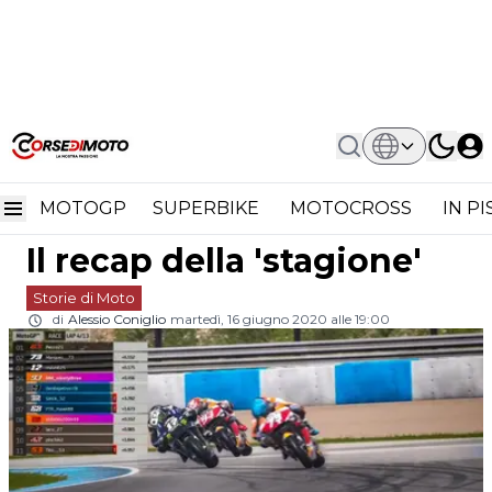
Home
Storie Di Moto
VirtualGP, Alex Márquez Vince In
VirtualGP, Alex Márquez
MotoGP Virtuale. Il Recap Della
'stagione'
MOTOGP
SUPERBIKE
MOTOCROSS
IN P
vince in MotoGP virtuale.
Il recap della 'stagione'
Storie di Moto
di
Alessio Coniglio
martedì, 16 giugno 2020 alle 19:00