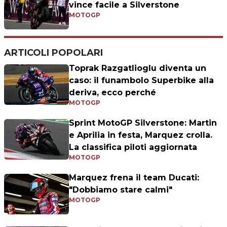
vince facile a Silverstone
MOTOGP
ARTICOLI POPOLARI
Toprak Razgatlioglu diventa un
caso: il funambolo Superbike alla
deriva, ecco perché
MOTOGP
Sprint MotoGP Silverstone: Martin
e Aprilia in festa, Marquez crolla.
La classifica piloti aggiornata
MOTOGP
Marquez frena il team Ducati:
"Dobbiamo stare calmi"
MOTOGP