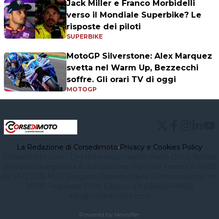
Jack Miller e Franco Morbidelli
verso il Mondiale Superbike? Le
risposte dei piloti
SUPERBIKE
MotoGP Silverstone: Alex Marquez
svetta nel Warm Up, Bezzecchi
soffre. Gli orari TV di oggi
MOTOGP
La Redazione di Corsedimoto
•
Privacy e Cookies Policy
Corsedimoto.com - Direttore responsabile: Paolo Gozzi Testata
giornalistica registrata Autorizzazione Tribunale Firenze n. 6009
del 14.12.2015 ROC (Registro Operatori della Comunicazione) no.
39721. Proprietà: CDM Edizioni (PI 03545940482)
info@corsedimoto.com
Powered by Newsifier