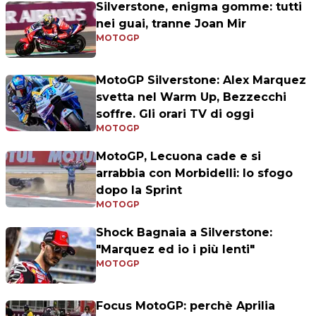
Silverstone, enigma gomme: tutti
nei guai, tranne Joan Mir
MOTOGP
MotoGP Silverstone: Alex Marquez
svetta nel Warm Up, Bezzecchi
soffre. Gli orari TV di oggi
MOTOGP
MotoGP, Lecuona cade e si
arrabbia con Morbidelli: lo sfogo
dopo la Sprint
MOTOGP
Shock Bagnaia a Silverstone:
"Marquez ed io i più lenti"
MOTOGP
Focus MotoGP: perchè Aprilia