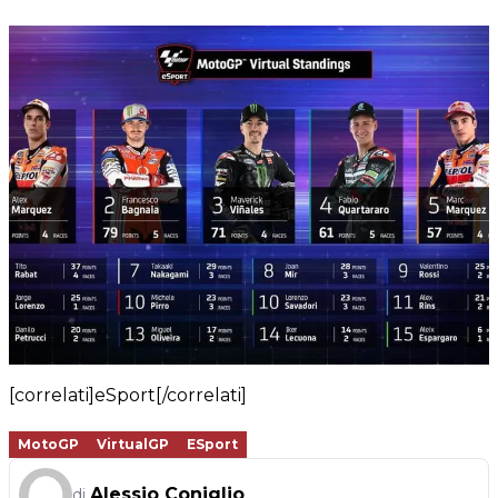
[correlati]eSport[/correlati]
MotoGP
VirtualGP
ESport
Alessio Coniglio
di