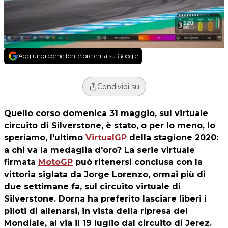
Aggiungi come fonte preferita su Google
Condividi su
Quello corso domenica 31 maggio, sul virtuale
circuito di Silverstone, è stato, o per lo meno, lo
speriamo, l'ultimo
VirtualGP
della stagione 2020:
a chi va la medaglia d'oro? La serie virtuale
firmata
MotoGP
può ritenersi conclusa con la
vittoria siglata da Jorge Lorenzo, ormai più di
due settimane fa, sul circuito virtuale di
Silverstone. Dorna ha preferito lasciare liberi i
piloti di allenarsi, in vista della ripresa del
Mondiale, al via il 19 luglio dal circuito di Jerez.