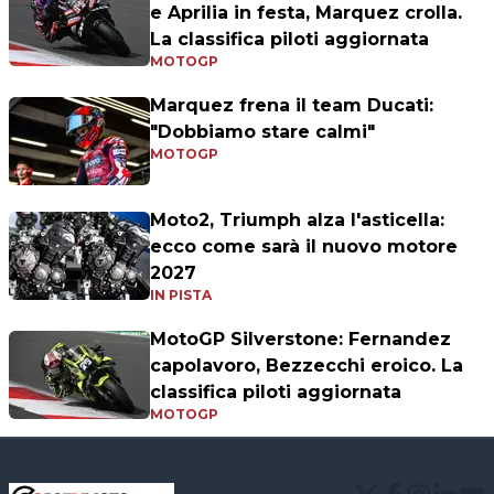
e Aprilia in festa, Marquez crolla.
La classifica piloti aggiornata
MOTOGP
Marquez frena il team Ducati:
"Dobbiamo stare calmi"
MOTOGP
Moto2, Triumph alza l'asticella:
ecco come sarà il nuovo motore
2027
IN PISTA
MotoGP Silverstone: Fernandez
capolavoro, Bezzecchi eroico. La
classifica piloti aggiornata
MOTOGP