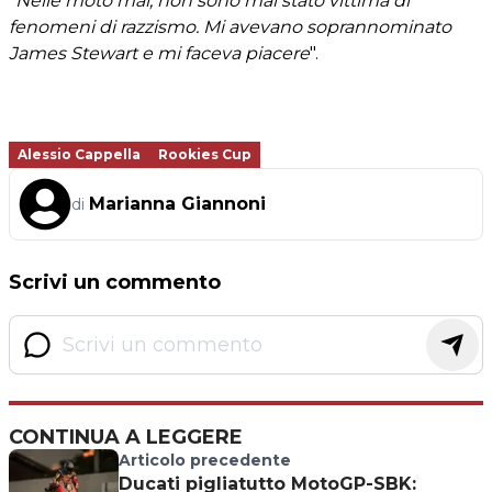
"Nelle moto mai, non sono mai stato vittima di
fenomeni di razzismo. Mi avevano soprannominato
James Stewart e mi faceva piacere
".
Alessio Cappella
Rookies Cup
Marianna Giannoni
di
Scrivi un commento
CONTINUA A LEGGERE
Articolo precedente
Ducati pigliatutto MotoGP-SBK: