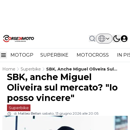
MOTOGP
SUPERBIKE
MOTOCROSS
IN P
Home
Superbike
SBK, Anche Miguel Oliveira Sul
SBK, anche Miguel
Mercato? "Io Posso Vincere"
Oliveira sul mercato? "Io
posso vincere"
Superbike
di
Matteo Bellan
sabato, 13 giugno 2026 alle 20:05