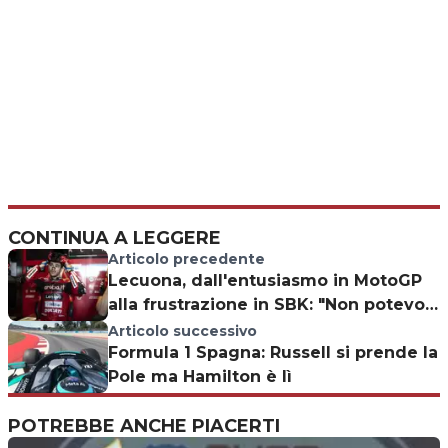
CONTINUA A LEGGERE
Articolo precedente
Lecuona, dall'entusiasmo in MotoGP
alla frustrazione in SBK: "Non potevo
fare nulla"
Articolo successivo
Formula 1 Spagna: Russell si prende la
Pole ma Hamilton è lì
POTREBBE ANCHE PIACERTI