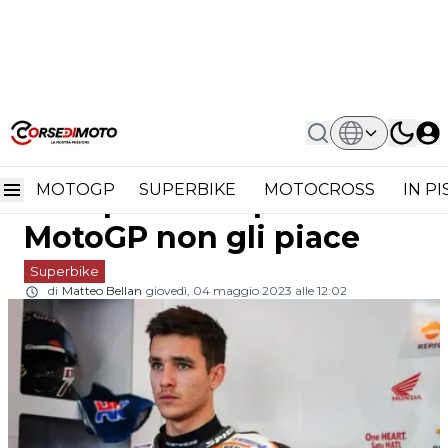
Home
Superbike
Lecuona Felice Di Tornare In
Lecuona felice di tornare
Superbike: Questa MotoGP Non Gli
Piace
MOTOGP
SUPERBIKE
MOTOCROSS
IN P
in Superbike: questa
MotoGP non gli piace
Superbike
di
Matteo Bellan
giovedì, 04 maggio 2023 alle 12:02