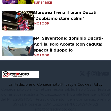
SUPERBIKE
Marquez frena il team Ducati:
"Dobbiamo stare calmi"
MOTOGP
FP1 Silverstone: dominio Ducati-
Aprilia, solo Acosta (con caduta)
spacca il duopolio
MOTOGP
La Redazione di Corsedimoto
•
Privacy e Cookies Policy
Corsedimoto.com - Direttore responsabile: Paolo Gozzi Testata
giornalistica registrata Autorizzazione Tribunale Firenze n. 6009
del 14.12.2015 ROC (Registro Operatori della Comunicazione) no.
39721. Proprietà: CDM Edizioni (PI 03545940482)
info@corsedimoto.com