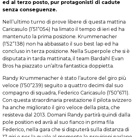
ed al terzo posto, pur protagonisti di cadute
senza conseguenze.
Nell’ultimo turno di prove libere di questa mattina
Caricasulo (1’51”054) ha limato il tempo di ieri ed ha
mantenuto la prima posizione. Krummenacher
(1’52”138) non ha abbassato il suo best lap ed ha
concluso in terza posizione. Nella Superpole che si è
disputata in tarda mattinata, il team Bardahl Evan
Bros ha piazzato un’altra fantastica doppietta.
Randy Krummenacher è stato l’autore del giro più
veloce (1’50”239) seguito a quattro decimi dal suo
compagno di squadra, Federico Caricasulo (1’50”671).
Con questa straordinaria prestazione il pilota svizzero
ha anche migliorato il giro veloce della pista, che
resisteva dal 2013. Domani Randy partirà quindi dalla
pole position ed avrà al suo fianco in prima fila
Federico, nella gara che si disputerà sulla distanza di
17 giri e per la quale al momento le previsioni parlano