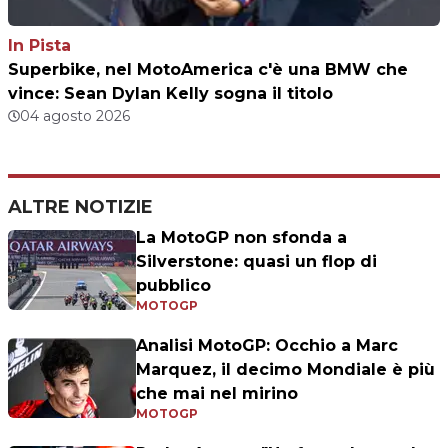
In Pista
Superbike, nel MotoAmerica c'è una BMW che
vince: Sean Dylan Kelly sogna il titolo
04 agosto 2026
ALTRE NOTIZIE
La MotoGP non sfonda a
Silverstone: quasi un flop di
pubblico
MOTOGP
Analisi MotoGP: Occhio a Marc
Marquez, il decimo Mondiale è più
che mai nel mirino
MOTOGP