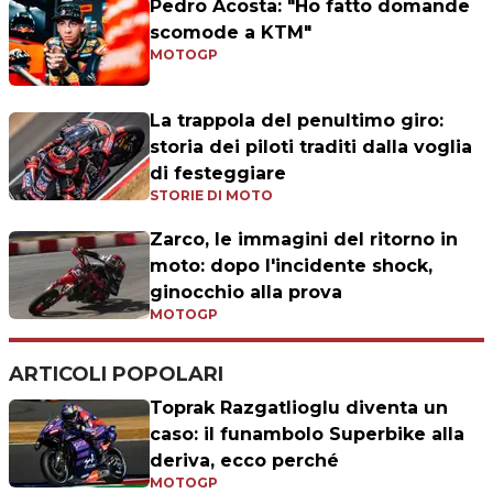
Pedro Acosta: "Ho fatto domande
scomode a KTM"
MOTOGP
La trappola del penultimo giro:
storia dei piloti traditi dalla voglia
di festeggiare
STORIE DI MOTO
Zarco, le immagini del ritorno in
moto: dopo l'incidente shock,
ginocchio alla prova
MOTOGP
ARTICOLI POPOLARI
Toprak Razgatlioglu diventa un
caso: il funambolo Superbike alla
deriva, ecco perché
MOTOGP