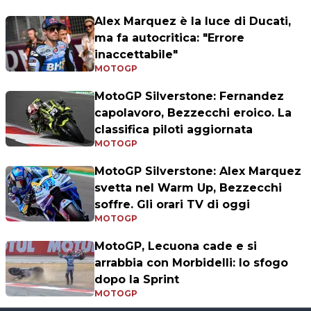
Alex Marquez è la luce di Ducati,
ma fa autocritica: "Errore
inaccettabile"
MOTOGP
MotoGP Silverstone: Fernandez
capolavoro, Bezzecchi eroico. La
classifica piloti aggiornata
MOTOGP
MotoGP Silverstone: Alex Marquez
svetta nel Warm Up, Bezzecchi
soffre. Gli orari TV di oggi
MOTOGP
MotoGP, Lecuona cade e si
arrabbia con Morbidelli: lo sfogo
dopo la Sprint
MOTOGP