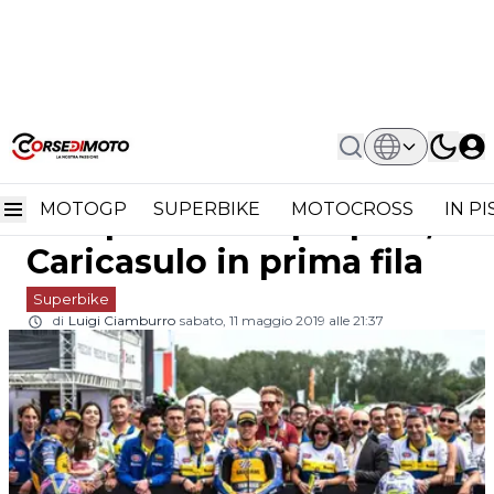
Home
Superbike
Krummenacher Conquista La
Krummenacher
Superpole, Caricasulo In Prima Fila
MOTOGP
SUPERBIKE
MOTOCROSS
IN P
conquista la Superpole,
Caricasulo in prima fila
Superbike
di
Luigi Ciamburro
sabato, 11 maggio 2019 alle 21:37