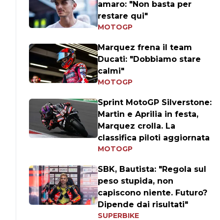
amaro: "Non basta per
restare qui"
MOTOGP
Marquez frena il team
Ducati: "Dobbiamo stare
calmi"
MOTOGP
Sprint MotoGP Silverstone:
Martin e Aprilia in festa,
Marquez crolla. La
classifica piloti aggiornata
MOTOGP
SBK, Bautista: "Regola sul
peso stupida, non
capiscono niente. Futuro?
Dipende dai risultati"
SUPERBIKE