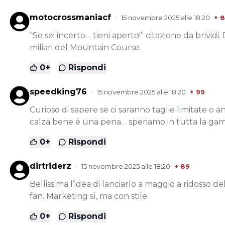
motocrossmaniacf
15 novembre 2025 alle 18:20
+
8
“Se sei incerto… tieni aperto!” citazione da brividi
miliari del Mountain Course.
0
+
Rispondi
speedking76
15 novembre 2025 alle 18:20
+
99
Curioso di sapere se ci saranno taglie limitate o a
calza bene è una pena… speriamo in tutta la ga
0
+
Rispondi
dirtriderz
15 novembre 2025 alle 18:20
+
89
Bellissima l’idea di lanciarlo a maggio a ridosso d
fan. Marketing sì, ma con stile.
0
+
Rispondi