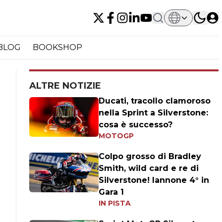
BLOG
BOOKSHOP
ALTRE NOTIZIE
Ducati, tracollo clamoroso
nella Sprint a Silverstone:
cosa è successo?
MOTOGP
Colpo grosso di Bradley
Smith, wild card e re di
Silverstone! Iannone 4° in
Gara 1
IN PISTA