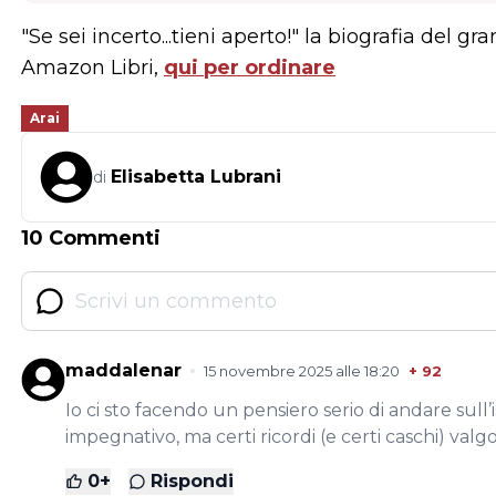
"Se sei incerto...tieni aperto!" la biografia del gr
Amazon Libri,
qui per ordinare
Arai
Elisabetta Lubrani
di
10 Commenti
maddalenar
15 novembre 2025 alle 18:20
+
92
Io ci sto facendo un pensiero serio di andare sull’
impegnativo, ma certi ricordi (e certi caschi) valg
0
+
Rispondi