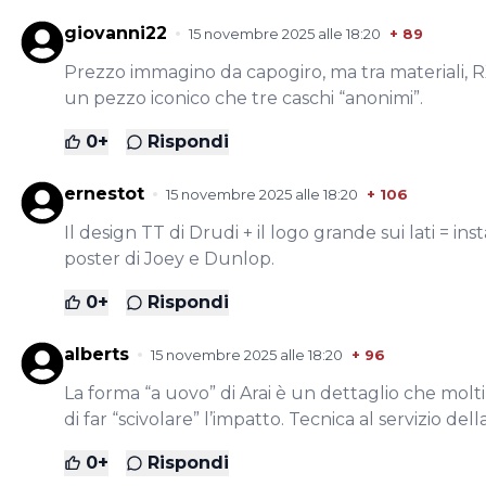
giovanni22
15 novembre 2025 alle 18:20
+
89
Prezzo immagino da capogiro, ma tra materiali, RX
un pezzo iconico che tre caschi “anonimi”.
0
+
Rispondi
ernestot
15 novembre 2025 alle 18:20
+
106
Il design TT di Drudi + il logo grande sui lati = in
poster di Joey e Dunlop.
0
+
Rispondi
alberts
15 novembre 2025 alle 18:20
+
96
La forma “a uovo” di Arai è un dettaglio che molti
di far “scivolare” l’impatto. Tecnica al servizio del
0
+
Rispondi