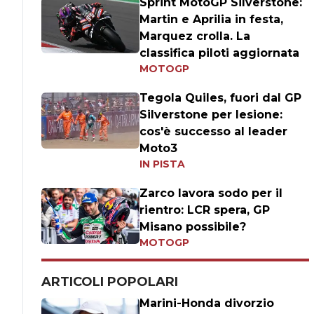
Sprint MotoGP Silverstone:
Martin e Aprilia in festa,
Marquez crolla. La
classifica piloti aggiornata
MOTOGP
Tegola Quiles, fuori dal GP
Silverstone per lesione:
cos'è successo al leader
Moto3
IN PISTA
Zarco lavora sodo per il
rientro: LCR spera, GP
Misano possibile?
MOTOGP
ARTICOLI POPOLARI
Marini-Honda divorzio