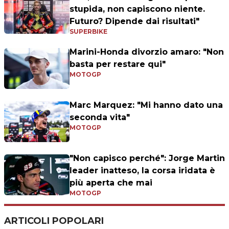
stupida, non capiscono niente.
Futuro? Dipende dai risultati"
SUPERBIKE
Marini-Honda divorzio amaro: "Non
basta per restare qui"
MOTOGP
Marc Marquez: "Mi hanno dato una
seconda vita"
MOTOGP
"Non capisco perché": Jorge Martin
leader inatteso, la corsa iridata è
più aperta che mai
MOTOGP
ARTICOLI POPOLARI