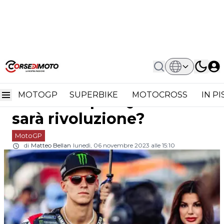
Home
MotoGP
MotoGP, Yamaha Vuole Cambiare Per
MotoGP, Yamaha vuole
Quartararo: Sarà Rivoluzione?
MOTOGP
SUPERBIKE
MOTOCROSS
IN P
cambiare per Quartararo:
sarà rivoluzione?
MotoGP
di
Matteo Bellan
lunedì, 06 novembre 2023 alle 15:10