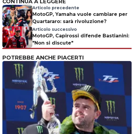
CONTINUA A LEGGERE
Articolo precedente
MotoGP, Yamaha vuole cambiare per
Quartararo: sarà rivoluzione?
Articolo successivo
MotoGP, Capirossi difende Bastianini:
"Non si discute"
POTREBBE ANCHE PIACERTI