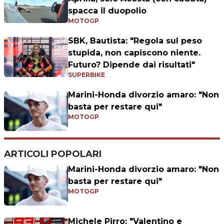
spacca il duopolio
MOTOGP
SBK, Bautista: "Regola sul peso
stupida, non capiscono niente.
Futuro? Dipende dai risultati"
SUPERBIKE
Marini-Honda divorzio amaro: "Non
basta per restare qui"
MOTOGP
ARTICOLI POPOLARI
Marini-Honda divorzio amaro: "Non
basta per restare qui"
MOTOGP
Michele Pirro: "Valentino e