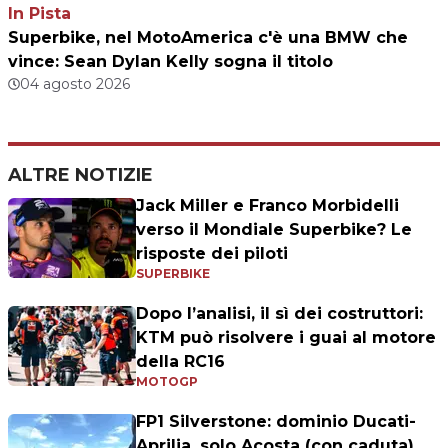
In Pista
Superbike, nel MotoAmerica c'è una BMW che
vince: Sean Dylan Kelly sogna il titolo
04 agosto 2026
ALTRE NOTIZIE
Jack Miller e Franco Morbidelli
verso il Mondiale Superbike? Le
risposte dei piloti
SUPERBIKE
Dopo l’analisi, il sì dei costruttori:
KTM può risolvere i guai al motore
della RC16
MOTOGP
FP1 Silverstone: dominio Ducati-
Aprilia, solo Acosta (con caduta)