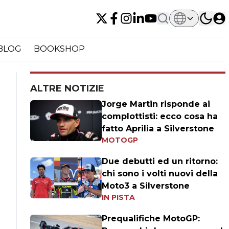
BLOG
BOOKSHOP
ALTRE NOTIZIE
Jorge Martin risponde ai
complottisti: ecco cosa ha
fatto Aprilia a Silverstone
MOTOGP
Due debutti ed un ritorno:
chi sono i volti nuovi della
Moto3 a Silverstone
IN PISTA
Prequalifiche MotoGP: