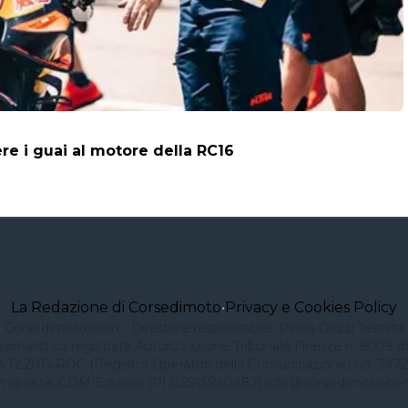
vere i guai al motore della RC16
La Redazione di Corsedimoto
•
Privacy e Cookies Policy
Corsedimoto.com - Direttore responsabile: Paolo Gozzi Testata
iornalistica registrata Autorizzazione Tribunale Firenze n. 6009 d
4.12.2015 ROC (Registro Operatori della Comunicazione) no. 3972
roprietà: CDM Edizioni (PI 03545940482)
info@corsedimoto.co