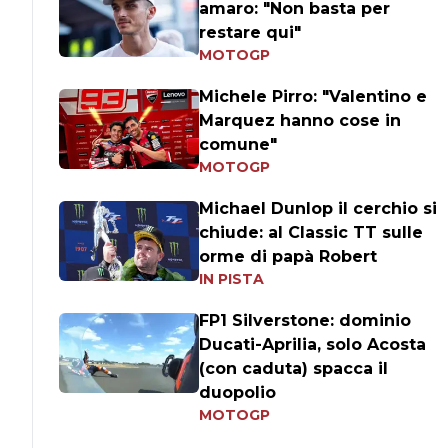
amaro: "Non basta per
restare qui"
MOTOGP
Michele Pirro: "Valentino e
Marquez hanno cose in
comune"
MOTOGP
Michael Dunlop il cerchio si
chiude: al Classic TT sulle
orme di papà Robert
IN PISTA
FP1 Silverstone: dominio
Ducati-Aprilia, solo Acosta
(con caduta) spacca il
duopolio
MOTOGP