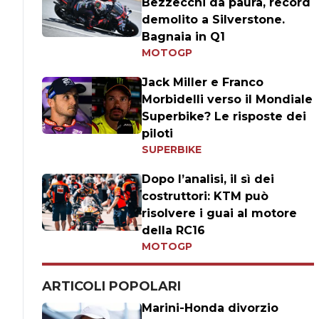
Bezzecchi da paura, record
demolito a Silverstone.
Bagnaia in Q1
MOTOGP
Jack Miller e Franco
Morbidelli verso il Mondiale
Superbike? Le risposte dei
piloti
SUPERBIKE
Dopo l’analisi, il sì dei
costruttori: KTM può
risolvere i guai al motore
della RC16
MOTOGP
ARTICOLI POPOLARI
Marini-Honda divorzio