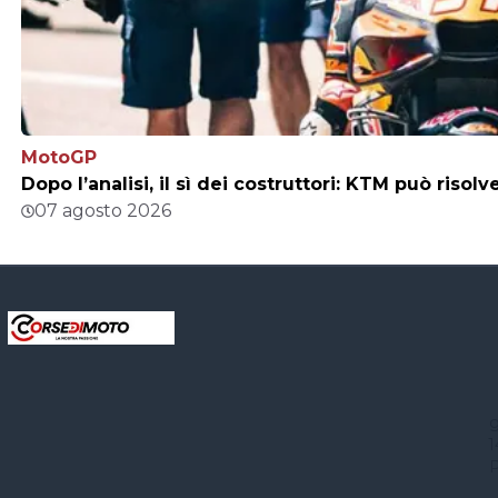
MotoGP
Dopo l’analisi, il sì dei costruttori: KTM può risol
07 agosto 2026
g
1
P