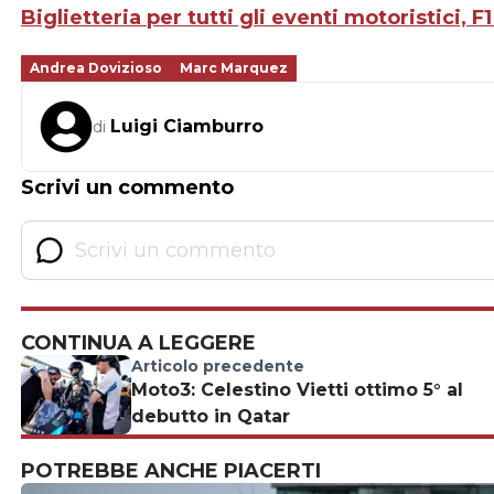
Biglietteria per tutti gli eventi motoristici, F1
Andrea Dovizioso
Marc Marquez
Luigi Ciamburro
di
Scrivi un commento
CONTINUA A LEGGERE
Articolo precedente
Moto3: Celestino Vietti ottimo 5° al
debutto in Qatar
POTREBBE ANCHE PIACERTI