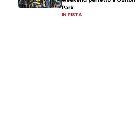
weekend perfetto a Oulton
Park
IN PISTA