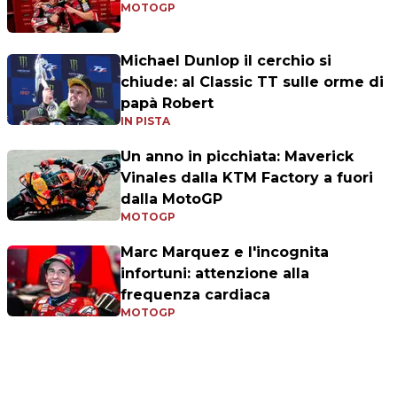
MOTOGP
Michael Dunlop il cerchio si
chiude: al Classic TT sulle orme di
papà Robert
IN PISTA
Un anno in picchiata: Maverick
Vinales dalla KTM Factory a fuori
dalla MotoGP
MOTOGP
Marc Marquez e l'incognita
infortuni: attenzione alla
frequenza cardiaca
MOTOGP