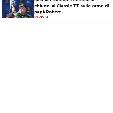
chiude: al Classic TT sulle orme di
papà Robert
IN PISTA