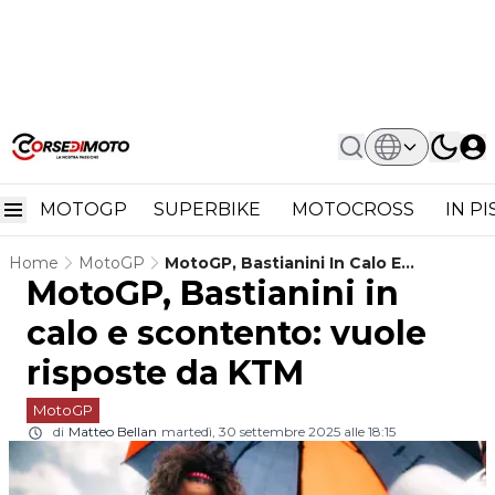
MOTOGP
SUPERBIKE
MOTOCROSS
IN P
Home
MotoGP
MotoGP, Bastianini In Calo E
MotoGP, Bastianini in
Scontento: Vuole Risposte Da KTM
calo e scontento: vuole
risposte da KTM
MotoGP
di
Matteo Bellan
martedì, 30 settembre 2025 alle 18:15