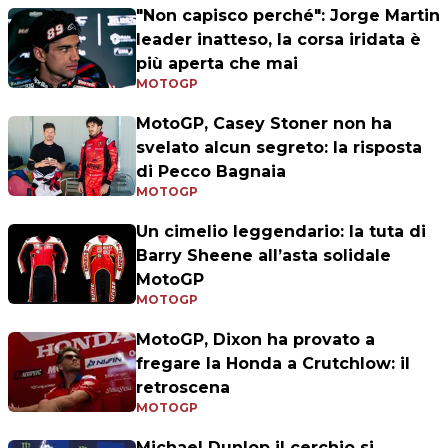
"Non capisco perché": Jorge Martin
leader inatteso, la corsa iridata è
più aperta che mai
MOTOGP
MotoGP, Casey Stoner non ha
svelato alcun segreto: la risposta
di Pecco Bagnaia
MOTOGP
Un cimelio leggendario: la tuta di
Barry Sheene all’asta solidale
MotoGP
MOTOGP
MotoGP, Dixon ha provato a
fregare la Honda a Crutchlow: il
retroscena
MOTOGP
Michael Dunlop il cerchio si