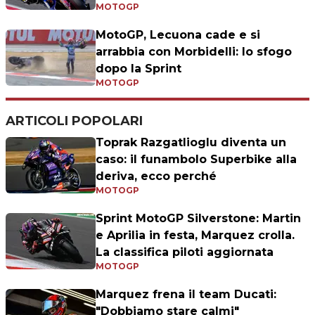
MOTOGP
MotoGP, Lecuona cade e si
arrabbia con Morbidelli: lo sfogo
dopo la Sprint
MOTOGP
ARTICOLI POPOLARI
Toprak Razgatlioglu diventa un
caso: il funambolo Superbike alla
deriva, ecco perché
MOTOGP
Sprint MotoGP Silverstone: Martin
e Aprilia in festa, Marquez crolla.
La classifica piloti aggiornata
MOTOGP
Marquez frena il team Ducati:
"Dobbiamo stare calmi"