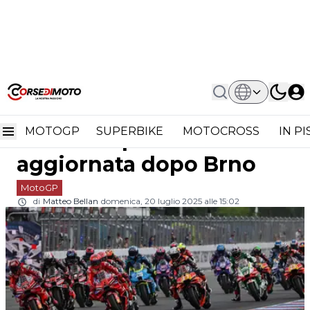
Home
MotoGP
MotoGP 2025: La Classifica Piloti
MotoGP 2025: la
Aggiornata Dopo Brno
MOTOGP
SUPERBIKE
MOTOCROSS
IN P
classifica piloti
aggiornata dopo Brno
MotoGP
di
Matteo Bellan
domenica, 20 luglio 2025 alle 15:02