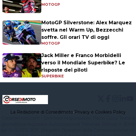
MOTOGP
MotoGP Silverstone: Alex Marquez
svetta nel Warm Up, Bezzecchi
soffre. Gli orari TV di oggi
MOTOGP
Jack Miller e Franco Morbidelli
verso il Mondiale Superbike? Le
risposte dei piloti
SUPERBIKE
La Redazione di Corsedimoto
•
Privacy e Cookies Policy
Corsedimoto.com - Direttore responsabile: Paolo Gozzi Testata
giornalistica registrata Autorizzazione Tribunale Firenze n. 6009
del 14.12.2015 ROC (Registro Operatori della Comunicazione) no.