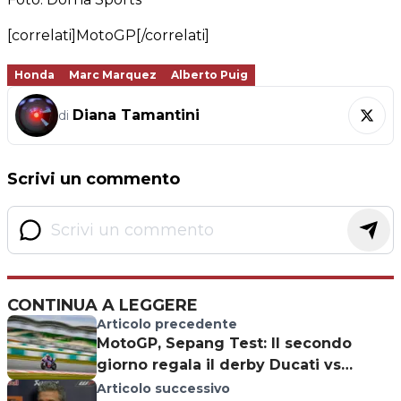
[correlati]MotoGP[/correlati]
Honda
Marc Marquez
Alberto Puig
Diana Tamantini
di
Scrivi un commento
CONTINUA A LEGGERE
Articolo precedente
MotoGP, Sepang Test: Il secondo
giorno regala il derby Ducati vs
Aprilia
Articolo successivo