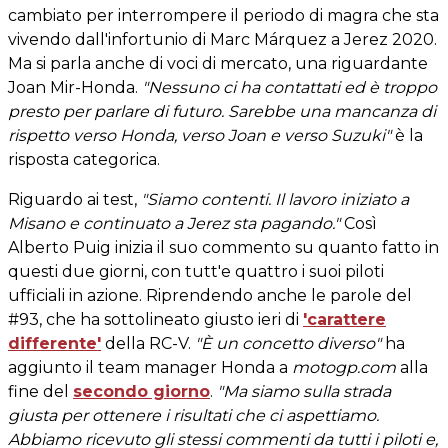
cambiato per interrompere il periodo di magra che sta
vivendo dall'infortunio di Marc Márquez a Jerez 2020.
Ma si parla anche di voci di mercato, una riguardante
Joan Mir-Honda.
"Nessuno ci ha contattati ed è troppo
presto per parlare di futuro. Sarebbe una mancanza di
rispetto verso Honda, verso Joan e verso Suzuki"
è la
risposta categorica.
Riguardo ai test,
"Siamo contenti. Il lavoro iniziato a
Misano e continuato a Jerez sta pagando."
Così
Alberto Puig inizia il suo commento su quanto fatto in
questi due giorni, con tutt'e quattro i suoi piloti
ufficiali in azione. Riprendendo anche le parole del
#93, che ha sottolineato giusto ieri di
'carattere
differente'
della RC-V.
"È un concetto diverso"
ha
aggiunto il team manager Honda a
motogp.com
alla
fine del
secondo giorno
.
"Ma siamo sulla strada
giusta per ottenere i risultati che ci aspettiamo.
Abbiamo ricevuto gli stessi commenti da tutti i piloti e,