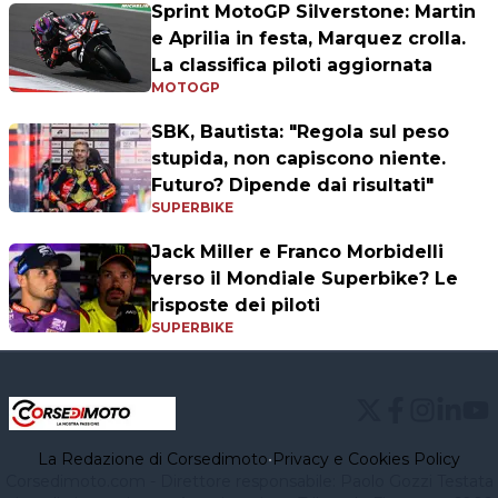
Sprint MotoGP Silverstone: Martin
e Aprilia in festa, Marquez crolla.
La classifica piloti aggiornata
MOTOGP
SBK, Bautista: "Regola sul peso
stupida, non capiscono niente.
Futuro? Dipende dai risultati"
SUPERBIKE
Jack Miller e Franco Morbidelli
verso il Mondiale Superbike? Le
risposte dei piloti
SUPERBIKE
La Redazione di Corsedimoto
•
Privacy e Cookies Policy
Corsedimoto.com - Direttore responsabile: Paolo Gozzi Testata