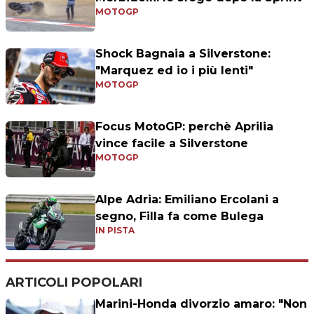
MOTOGP
Shock Bagnaia a Silverstone:
"Marquez ed io i più lenti"
MOTOGP
Focus MotoGP: perchè Aprilia
vince facile a Silverstone
MOTOGP
Alpe Adria: Emiliano Ercolani a
segno, Filla fa come Bulega
IN PISTA
ARTICOLI POPOLARI
Marini-Honda divorzio amaro: "Non