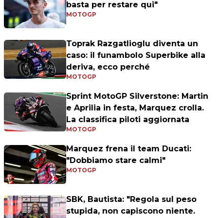
basta per restare qui"
MOTOGP
Toprak Razgatlioglu diventa un
caso: il funambolo Superbike alla
deriva, ecco perché
MOTOGP
Sprint MotoGP Silverstone: Martin
e Aprilia in festa, Marquez crolla.
La classifica piloti aggiornata
MOTOGP
Marquez frena il team Ducati:
"Dobbiamo stare calmi"
MOTOGP
SBK, Bautista: "Regola sul peso
stupida, non capiscono niente.