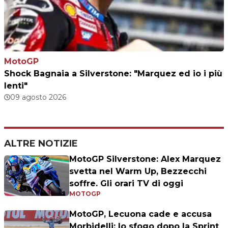
MotoGP
Shock Bagnaia a Silverstone: "Marquez ed io i più
lenti"
09 agosto 2026
ALTRE NOTIZIE
MotoGP Silverstone: Alex Marquez
svetta nel Warm Up, Bezzecchi
soffre. Gli orari TV di oggi
MOTOGP
MotoGP, Lecuona cade e accusa
Morbidelli: lo sfogo dopo la Sprint