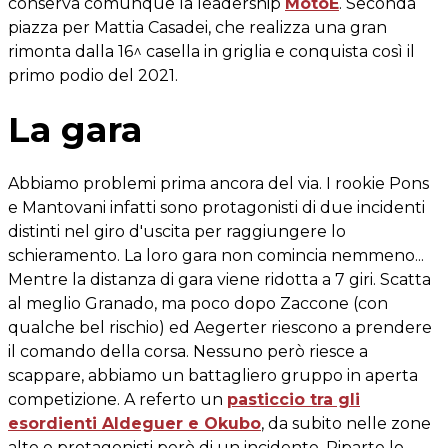
conserva comunque la leadership
MotoE
. Seconda
piazza per Mattia Casadei, che realizza una gran
rimonta dalla 16^ casella in griglia e conquista così il
primo podio del 2021.
La gara
Abbiamo problemi prima ancora del via. I rookie Pons
e Mantovani infatti sono protagonisti di due incidenti
distinti nel giro d'uscita per raggiungere lo
schieramento. La loro gara non comincia nemmeno...
Mentre la distanza di gara viene ridotta a 7 giri. Scatta
al meglio Granado, ma poco dopo Zaccone (con
qualche bel rischio) ed Aegerter riescono a prendere
il comando della corsa. Nessuno però riesce a
scappare, abbiamo un battagliero gruppo in aperta
competizione. A referto un
pasticcio tra gli
esordienti Aldeguer e Okubo
, da subito nelle zone
alte e protagonisti però di un incidente. Riparte lo