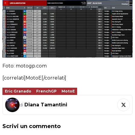
Foto: motogp.com
[correlati]MotoE[/correlati]
Eric Granado
FrenchGP
MotoE
Diana Tamantini
di
Scrivi un commento