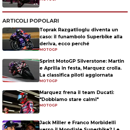
ARTICOLI POPOLARI
Toprak Razgatlioglu diventa un
caso: il funambolo Superbike alla
deriva, ecco perché
MOTOGP
Sprint MotoGP Silverstone: Martin
e Aprilia in festa, Marquez crolla.
La classifica piloti aggiornata
MOTOGP
Marquez frena il team Ducati:
"Dobbiamo stare calmi"
MOTOGP
Jack Miller e Franco Morbidelli
verso il Mondiale Superbike? Le