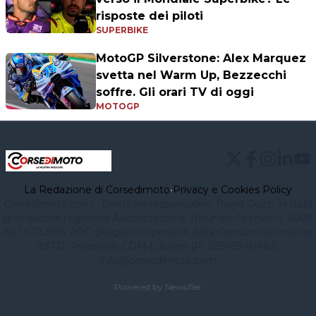
risposte dei piloti
SUPERBIKE
MotoGP Silverstone: Alex Marquez
svetta nel Warm Up, Bezzecchi
soffre. Gli orari TV di oggi
MOTOGP
La Redazione di Corsedimoto
•
Privacy e Cookies Policy
Corsedimoto.com - Direttore responsabile: Paolo Gozzi Testata
giornalistica registrata Autorizzazione Tribunale Firenze n. 6009
del 14.12.2015 ROC (Registro Operatori della Comunicazione) no.
39721. Proprietà: CDM Edizioni (PI 03545940482)
info@corsedimoto.com
Powered by Newsifier