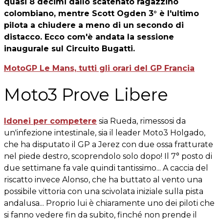
quasi 8 decimi dallo scatenato ragazzino
colombiano, mentre Scott Ogden 3° è l'ultimo
pilota a chiudere a meno di un secondo di
distacco. Ecco com'è andata la sessione
inaugurale sul Circuito Bugatti.
MotoGP Le Mans, tutti gli orari del GP Francia
Moto3 Prove Libere
Idonei per competere
sia Rueda, rimessosi da
un'infezione intestinale, sia il leader Moto3 Holgado,
che ha disputato il GP a Jerez con due ossa fratturate
nel piede destro, scoprendolo solo dopo! Il 7° posto di
due settimane fa vale quindi tantissimo... A caccia del
riscatto invece Alonso, che ha buttato al vento una
possibile vittoria con una scivolata iniziale sulla pista
andalusa... Proprio lui è chiaramente uno dei piloti che
si fanno vedere fin da subito, finché non prende il