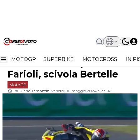
Home
MotoGP
Moto3 Le Mans, Prove Libere: Alonso
Moto3 Le Mans, Prove
Precede Farioli, Scivola Bertelle
MOTOGP
SUPERBIKE
MOTOCROSS
IN P
Libere: Alonso precede
Farioli, scivola Bertelle
MotoGP
di
Diana Tamantini
venerdì, 10 maggio 2024 alle 9:41