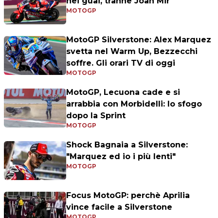
nei guai, tranne Joan Mir
MOTOGP
MotoGP Silverstone: Alex Marquez
svetta nel Warm Up, Bezzecchi
soffre. Gli orari TV di oggi
MOTOGP
MotoGP, Lecuona cade e si
arrabbia con Morbidelli: lo sfogo
dopo la Sprint
MOTOGP
Shock Bagnaia a Silverstone:
"Marquez ed io i più lenti"
MOTOGP
Focus MotoGP: perchè Aprilia
vince facile a Silverstone
MOTOGP