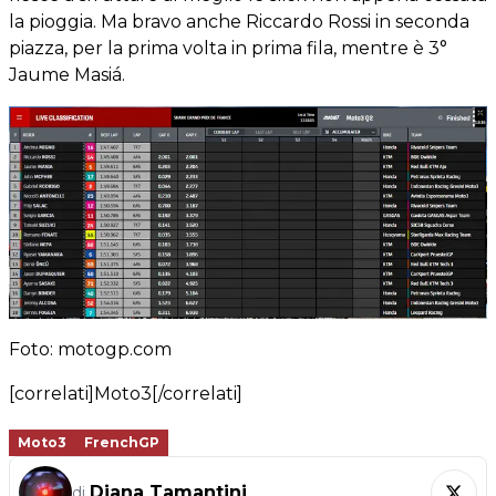
la pioggia. Ma bravo anche Riccardo Rossi in seconda
piazza, per la prima volta in prima fila, mentre è 3°
Jaume Masiá.
Foto: motogp.com
[correlati]Moto3[/correlati]
Moto3
FrenchGP
Diana Tamantini
di