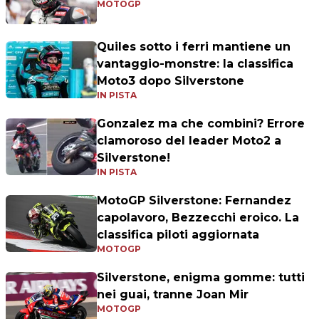
MOTOGP
Quiles sotto i ferri mantiene un
vantaggio-monstre: la classifica
Moto3 dopo Silverstone
IN PISTA
Gonzalez ma che combini? Errore
clamoroso del leader Moto2 a
Silverstone!
IN PISTA
MotoGP Silverstone: Fernandez
capolavoro, Bezzecchi eroico. La
classifica piloti aggiornata
MOTOGP
Silverstone, enigma gomme: tutti
nei guai, tranne Joan Mir
MOTOGP