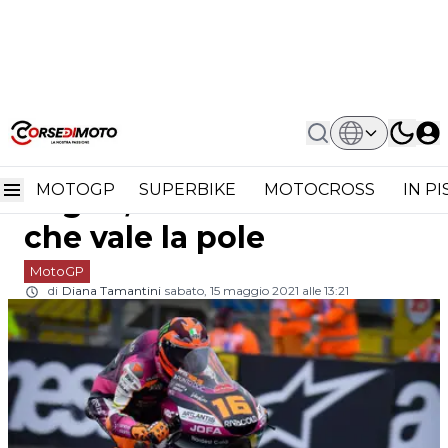
Home
MotoGP
Moto3 Le Mans: Andrea Migno,
Moto3 Le Mans: Andrea
L'azzardo Slick Che Vale La Pole
MOTOGP
SUPERBIKE
MOTOCROSS
IN P
Migno, l'azzardo slick
che vale la pole
MotoGP
di
Diana Tamantini
sabato, 15 maggio 2021 alle 13:21