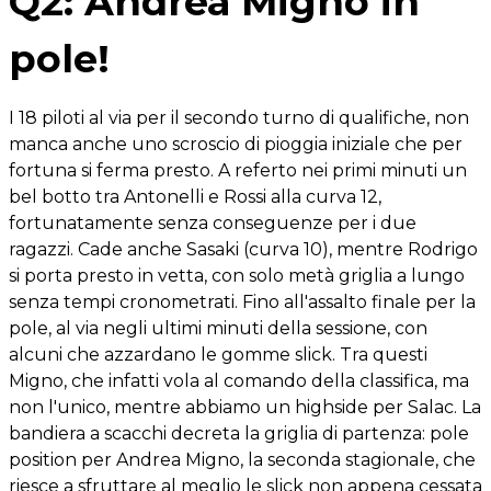
Q2: Andrea Migno in
pole!
I 18 piloti al via per il secondo turno di qualifiche, non
manca anche uno scroscio di pioggia iniziale che per
fortuna si ferma presto. A referto nei primi minuti un
bel botto tra Antonelli e Rossi alla curva 12,
fortunatamente senza conseguenze per i due
ragazzi. Cade anche Sasaki (curva 10), mentre Rodrigo
si porta presto in vetta, con solo metà griglia a lungo
senza tempi cronometrati. Fino all'assalto finale per la
pole, al via negli ultimi minuti della sessione, con
alcuni che azzardano le gomme slick. Tra questi
Migno, che infatti vola al comando della classifica, ma
non l'unico, mentre abbiamo un highside per Salac. La
bandiera a scacchi decreta la griglia di partenza: pole
position per Andrea Migno, la seconda stagionale, che
riesce a sfruttare al meglio le slick non appena cessata