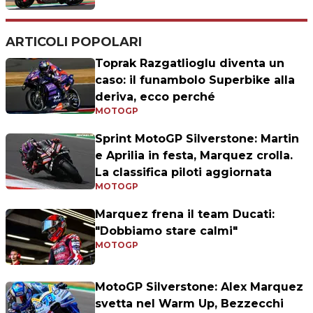
ARTICOLI POPOLARI
Toprak Razgatlioglu diventa un
caso: il funambolo Superbike alla
deriva, ecco perché
MOTOGP
Sprint MotoGP Silverstone: Martin
e Aprilia in festa, Marquez crolla.
La classifica piloti aggiornata
MOTOGP
Marquez frena il team Ducati:
"Dobbiamo stare calmi"
MOTOGP
MotoGP Silverstone: Alex Marquez
svetta nel Warm Up, Bezzecchi