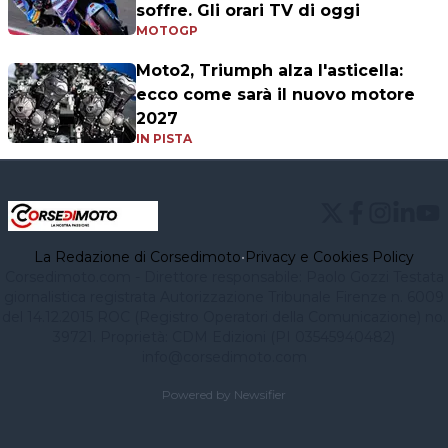
soffre. Gli orari TV di oggi
MOTOGP
Moto2, Triumph alza l'asticella:
ecco come sarà il nuovo motore
2027
IN PISTA
La Redazione di Corsedimoto
•
Privacy e Cookies Policy
Corsedimoto.com - Direttore responsabile: Paolo Gozzi Testata
giornalistica registrata Autorizzazione Tribunale Firenze n. 6009
del 14.12.2015 ROC (Registro Operatori della Comunicazione) no.
39721. Proprietà: CDM Edizioni (PI 03545940482)
info@corsedimoto.com
Powered by Newsifier