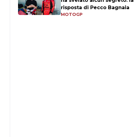
ha svelato alcun segreto: la
risposta di Pecco Bagnaia
MOTOGP