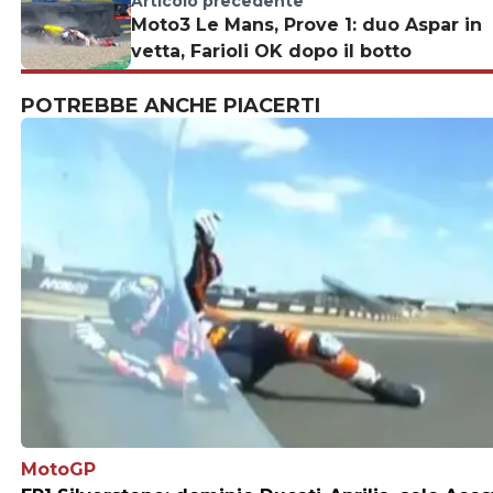
Articolo precedente
Moto3 Le Mans, Prove 1: duo Aspar in
vetta, Farioli OK dopo il botto
POTREBBE ANCHE PIACERTI
MotoGP