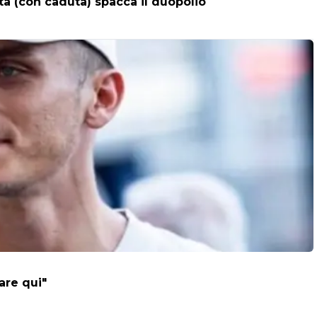
ta (con caduta) spacca il duopolio
are qui"