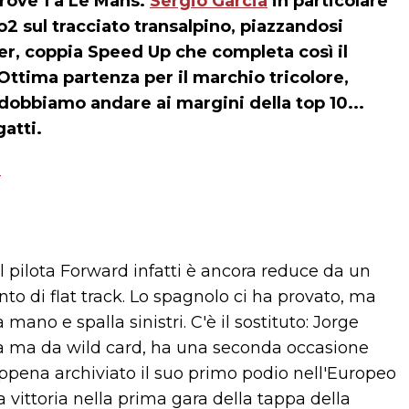
rove 1 a Le Mans.
Sergio Garcia
in particolare
o2 sul tracciato transalpino, piazzandosi
r, coppia Speed Up che completa così il
. Ottima partenza per il marchio tricolore,
i dobbiamo andare ai margini della top 10...
atti.
a
il pilota Forward infatti è ancora reduce da un
nto di flat track. Lo spagnolo ci ha provato, ma
mano e spalla sinistri. C'è il sostituto: Jorge
na ma da wild card, ha una seconda occasione
ppena archiviato il suo primo podio nell'Europeo
 vittoria nella prima gara della tappa della