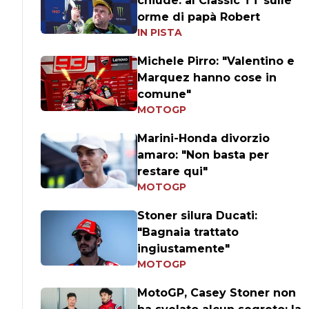
chiude: al Classic TT sulle
orme di papà Robert
IN PISTA
Michele Pirro: "Valentino e
Marquez hanno cose in
comune"
MOTOGP
Marini-Honda divorzio
amaro: "Non basta per
restare qui"
MOTOGP
Stoner silura Ducati:
"Bagnaia trattato
ingiustamente"
MOTOGP
MotoGP, Casey Stoner non