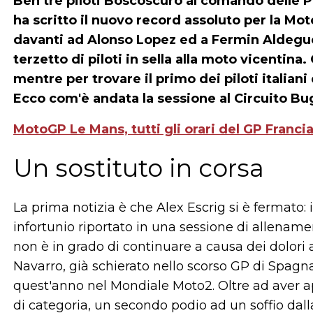
Ben tre piloti Boscoscuro al comando delle P
ha scritto il nuovo record assoluto per la Mot
davanti ad Alonso Lopez ed a Fermin Aldegue
terzetto di piloti in sella alla moto vicentina
mentre per trovare il primo dei piloti italian
Ecco com'è andata la sessione al Circuito Bug
MotoGP Le Mans, tutti gli orari del GP Franci
Un sostituto in corsa
La prima notizia è che Alex Escrig si è fermato: 
infortunio riportato in una sessione di allename
non è in grado di continuare a causa dei dolori a 
Navarro, già schierato nello scorso GP di Spag
quest'anno nel Mondiale Moto2. Oltre ad aver a
di categoria, un secondo podio ad un soffio dalla