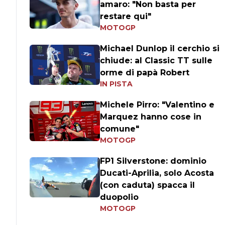
amaro: "Non basta per
restare qui"
MOTOGP
Michael Dunlop il cerchio si
chiude: al Classic TT sulle
orme di papà Robert
IN PISTA
Michele Pirro: "Valentino e
Marquez hanno cose in
comune"
MOTOGP
FP1 Silverstone: dominio
Ducati-Aprilia, solo Acosta
(con caduta) spacca il
duopolio
MOTOGP