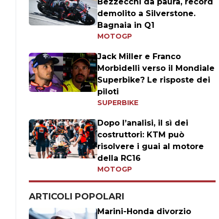
Bezzecchi da paura, record
demolito a Silverstone.
Bagnaia in Q1
MOTOGP
Jack Miller e Franco
Morbidelli verso il Mondiale
Superbike? Le risposte dei
piloti
SUPERBIKE
Dopo l’analisi, il sì dei
costruttori: KTM può
risolvere i guai al motore
della RC16
MOTOGP
ARTICOLI POPOLARI
Marini-Honda divorzio