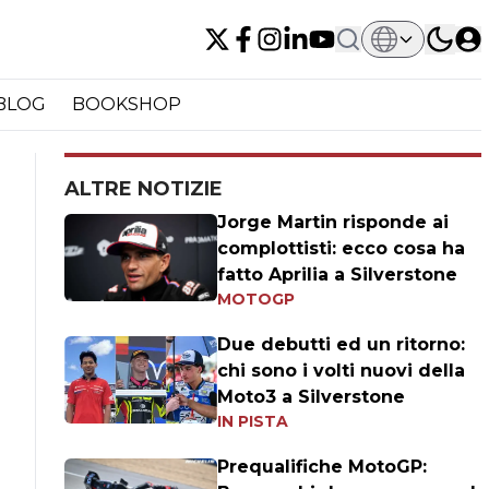
BLOG
BOOKSHOP
ALTRE NOTIZIE
Jorge Martin risponde ai
complottisti: ecco cosa ha
fatto Aprilia a Silverstone
MOTOGP
Due debutti ed un ritorno:
chi sono i volti nuovi della
Moto3 a Silverstone
IN PISTA
Prequalifiche MotoGP: