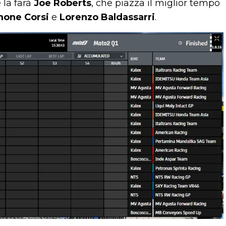
 la farà
Joe Roberts
, che piazza il miglior tempo
mone Corsi
e
Lorenzo Baldassarri
.