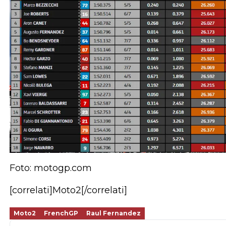
Foto: motogp.com
[correlati]Moto2[/correlati]
Moto2
FrenchGP
Raul Fernandez