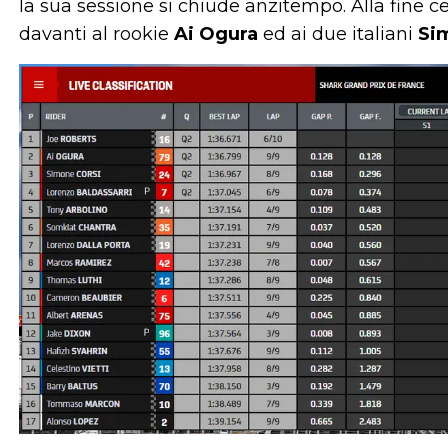
la sua sessione si chiude anzitempo. Alla fine ce
davanti al rookie
Ai Ogura
ed ai due italiani
Si