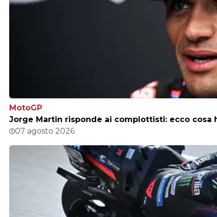
MotoGP
Jorge Martin risponde ai complottisti: ecco cosa h
07 agosto 2026