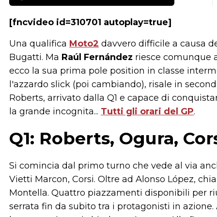
[fncvideo id=310701 autoplay=true]
Una qualifica
Moto2
davvero difficile a causa d
Bugatti. Ma
Raúl Fernández
riesce comunque ad
ecco la sua prima pole position in classe inter
l'azzardo slick (poi cambiando), risale in second
Roberts, arrivato dalla Q1 e capace di conquistar
la grande incognita...
Tutti gli orari del GP
.
Q1: Roberts, Ogura, Cors
Si comincia dal primo turno che vede al via anche
Vietti Marcon, Corsi. Oltre ad Alonso López, chia
Montella. Quattro piazzamenti disponibili per ri
serrata fin da subito tra i protagonisti in azione