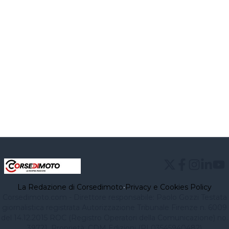
La Redazione di Corsedimoto
•
Privacy e Cookies Policy
Corsedimoto.com - Direttore responsabile: Paolo Gozzi Testata
giornalistica registrata Autorizzazione Tribunale Firenze n. 6009
del 14.12.2015 ROC (Registro Operatori della Comunicazione) no.
39721. Proprietà: CDM Edizioni (PI 03545940482)