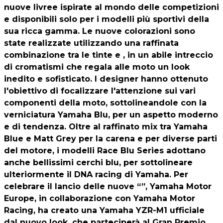
nuove livree ispirate al mondo delle competizioni
e disponibili solo per i modelli più sportivi della
sua ricca gamma. Le nuove colorazioni sono
state realizzate utilizzando una raffinata
combinazione tra le tinte e , in un abile intreccio
di cromatismi che regala alle moto un look
inedito e sofisticato. I designer hanno ottenuto
l'obiettivo di focalizzare l'attenzione sui vari
componenti della moto, sottolineandole con la
verniciatura Yamaha Blu, per un aspetto moderno
e di tendenza. Oltre al raffinato mix tra Yamaha
Blue e Matt Grey per la carena e per diverse parti
del motore, i modelli Race Blu Series adottano
anche bellissimi cerchi blu, per sottolineare
ulteriormente il DNA racing di Yamaha. Per
celebrare il lancio delle nuove “”, Yamaha Motor
Europe, in collaborazione con Yamaha Motor
Racing, ha creato una Yamaha YZR-M1 ufficiale
dal nuovo look, che parteciperà al Gran Premio