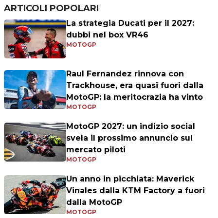
ARTICOLI POPOLARI
La strategia Ducati per il 2027:
dubbi nel box VR46
MOTOGP
Raul Fernandez rinnova con
Trackhouse, era quasi fuori dalla
MotoGP: la meritocrazia ha vinto
MOTOGP
MotoGP 2027: un indizio social
svela il prossimo annuncio sul
mercato piloti
MOTOGP
Un anno in picchiata: Maverick
Vinales dalla KTM Factory a fuori
dalla MotoGP
MOTOGP