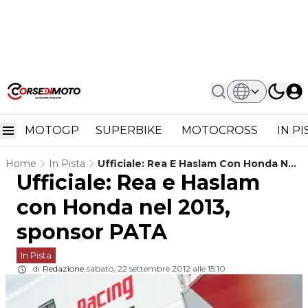
MOTOGP
SUPERBIKE
MOTOCROSS
IN P
Home
In Pista
Ufficiale: Rea E Haslam Con Honda Nel
Ufficiale: Rea e Haslam
2013, Sponsor PATA
con Honda nel 2013,
sponsor PATA
In Pista
di
Redazione
sabato, 22 settembre 2012 alle 15:10