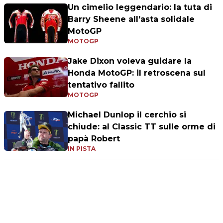
Un cimelio leggendario: la tuta di
Barry Sheene all’asta solidale
MotoGP
MOTOGP
Jake Dixon voleva guidare la
Honda MotoGP: il retroscena sul
tentativo fallito
MOTOGP
Michael Dunlop il cerchio si
chiude: al Classic TT sulle orme di
papà Robert
IN PISTA