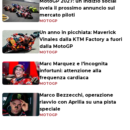
MotoGP 2027: un indizio social
svela il prossimo annuncio sul
mercato piloti
MOTOGP
Un anno in picchiata: Maverick
Vinales dalla KTM Factory a fuori
dalla MotoGP
MOTOGP
Marc Marquez e l'incognita
infortuni: attenzione alla
frequenza cardiaca
MOTOGP
Marco Bezzecchi, operazione
riavvio con Aprilia su una pista
speciale
MOTOGP