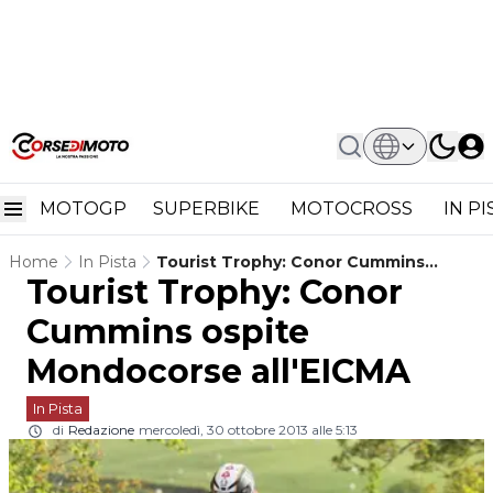
MOTOGP
SUPERBIKE
MOTOCROSS
IN P
Home
In Pista
Tourist Trophy: Conor Cummins
Tourist Trophy: Conor
Ospite Mondocorse All'EICMA
Cummins ospite
Mondocorse all'EICMA
In Pista
di
Redazione
mercoledì, 30 ottobre 2013 alle 5:13