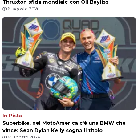
Thruxton sfida mondiale con Oli Bayliss
05 agosto 2026
In Pista
Superbike, nel MotoAmerica c'è una BMW che
vince: Sean Dylan Kelly sogna il titolo
04 agosto 2026