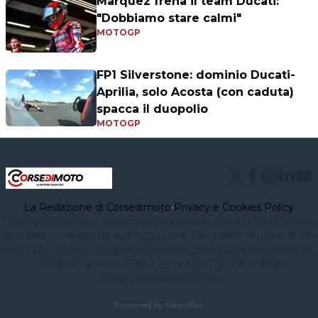
Marquez frena il team Ducati:
"Dobbiamo stare calmi"
MOTOGP
FP1 Silverstone: dominio Ducati-
Aprilia, solo Acosta (con caduta)
spacca il duopolio
MOTOGP
La Redazione di Corsedimoto
•
Privacy e Cookies Policy
Corsedimoto.com - Direttore responsabile: Paolo Gozzi Testata
giornalistica registrata Autorizzazione Tribunale Firenze n. 6009
del 14.12.2015 ROC (Registro Operatori della Comunicazione) no.
39721. Proprietà: CDM Edizioni (PI 03545940482)
info@corsedimoto.com
Powered by Newsifier