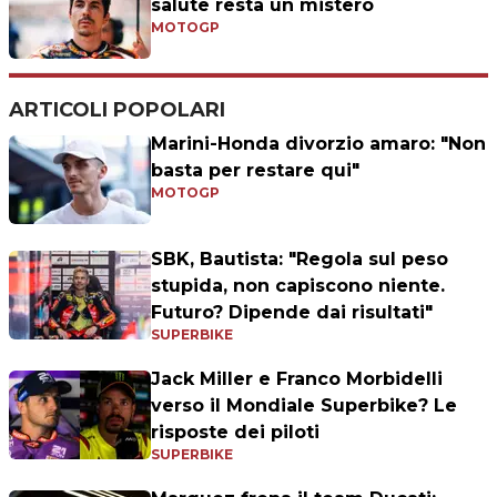
salute resta un mistero
MOTOGP
ARTICOLI POPOLARI
Marini-Honda divorzio amaro: "Non
basta per restare qui"
MOTOGP
SBK, Bautista: "Regola sul peso
stupida, non capiscono niente.
Futuro? Dipende dai risultati"
SUPERBIKE
Jack Miller e Franco Morbidelli
verso il Mondiale Superbike? Le
risposte dei piloti
SUPERBIKE