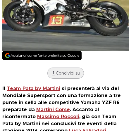
Aggiungi come fonte preferita su Google
Condividi su
Il
Team Pata by Martini
si presenterà al via del
Mondiale Supersport con una formazione a tre
punte in sella alle competitive Yamaha YZF R6
preparate da
Martini Corse
. Accanto al
riconfermato
Massimo Roccoli
, già con Team
Pata by Martini nei conclusivi tre eventi della
stagione 2013, correranno
Luca Salvadori