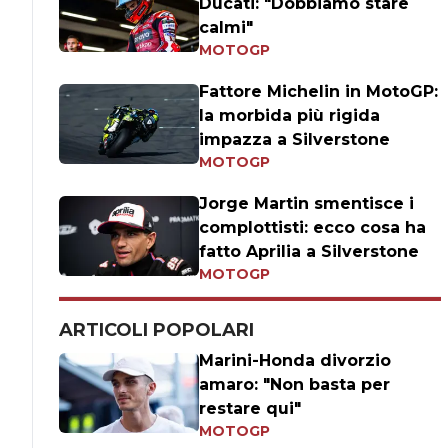
Ducati: "Dobbiamo stare
calmi"
MOTOGP
Fattore Michelin in MotoGP:
la morbida più rigida
impazza a Silverstone
MOTOGP
Jorge Martin smentisce i
complottisti: ecco cosa ha
fatto Aprilia a Silverstone
MOTOGP
ARTICOLI POPOLARI
Marini-Honda divorzio
amaro: "Non basta per
restare qui"
MOTOGP