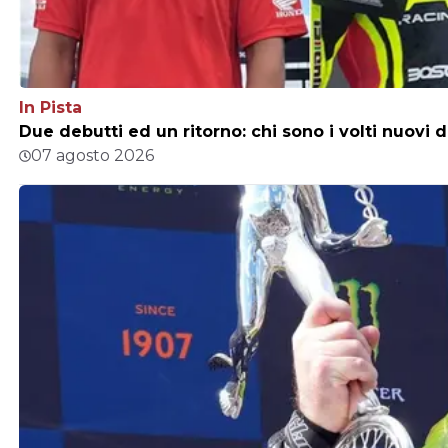
In Pista
Due debutti ed un ritorno: chi sono i volti nuovi 
07 agosto 2026