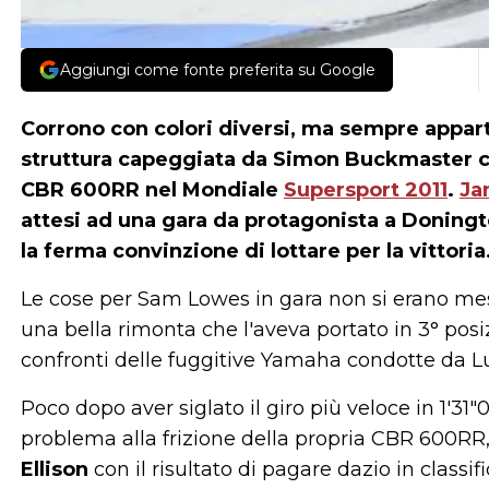
Aggiungi come fonte preferita su Google
Corrono con colori diversi, ma sempre appar
struttura capeggiata da Simon Buckmaster ch
CBR 600RR nel Mondiale
Supersport 2011
.
Ja
attesi ad una gara da protagonista a Doningto
la ferma convinzione di lottare per la vittoria
Le cose per Sam Lowes in gara non si erano me
una bella rimonta che l'aveva portato in 3° po
confronti delle fuggitive Yamaha condotte da L
Poco dopo aver siglato il giro più veloce in 1'31"
problema alla frizione della propria CBR 600RR,
Ellison
con il risultato di pagare dazio in classif