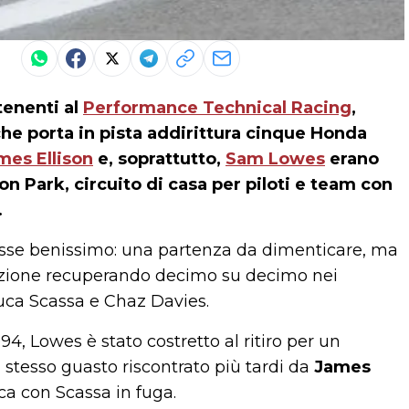
tenenti al
Performance Technical Racing
,
e porta in pista addirittura cinque Honda
mes Ellison
e, soprattutto,
Sam Lowes
erano
n Park, circuito di casa per piloti e team con
.
sse benissimo: una partenza da dimenticare, ma
sizione recuperando decimo su decimo nei
uca Scassa e Chaz Davies.
094, Lowes è stato costretto al ritiro per un
 stesso guasto riscontrato più tardi da
James
ica con Scassa in fuga.