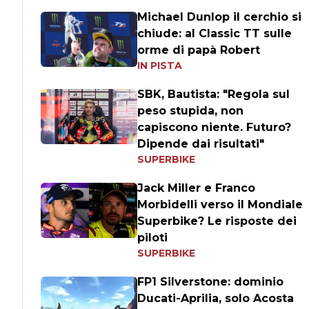
Michael Dunlop il cerchio si
chiude: al Classic TT sulle
orme di papà Robert
IN PISTA
SBK, Bautista: "Regola sul
peso stupida, non
capiscono niente. Futuro?
Dipende dai risultati"
SUPERBIKE
Jack Miller e Franco
Morbidelli verso il Mondiale
Superbike? Le risposte dei
piloti
SUPERBIKE
FP1 Silverstone: dominio
Ducati-Aprilia, solo Acosta