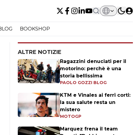
BLOG
BOOKSHOP
ALTRE NOTIZIE
Ragazzini denuciati per il
motorino: perchè è una
storia bellissima
PAOLO GOZZI BLOG
KTM e Vinales ai ferri corti:
la sua salute resta un
mistero
MOTOGP
Marquez frena il team