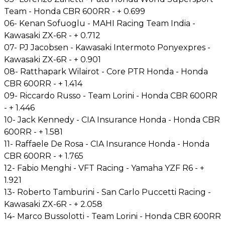
Team - Honda CBR 600RR - + 0.699
06- Kenan Sofuoglu - MAHI Racing Team India -
Kawasaki ZX-6R - + 0.712
07- PJ Jacobsen - Kawasaki Intermoto Ponyexpres -
Kawasaki ZX-6R - + 0.901
08- Ratthapark Wilairot - Core PTR Honda - Honda
CBR 600RR - + 1.414
09- Riccardo Russo - Team Lorini - Honda CBR 600RR
- + 1.446
10- Jack Kennedy - CIA Insurance Honda - Honda CBR
600RR - + 1.581
11- Raffaele De Rosa - CIA Insurance Honda - Honda
CBR 600RR - + 1.765
12- Fabio Menghi - VFT Racing - Yamaha YZF R6 - +
1.921
13- Roberto Tamburini - San Carlo Puccetti Racing -
Kawasaki ZX-6R - + 2.058
14- Marco Bussolotti - Team Lorini - Honda CBR 600RR