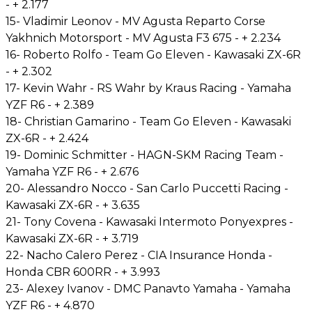
- + 2.177
15- Vladimir Leonov - MV Agusta Reparto Corse
Yakhnich Motorsport - MV Agusta F3 675 - + 2.234
16- Roberto Rolfo - Team Go Eleven - Kawasaki ZX-6R
- + 2.302
17- Kevin Wahr - RS Wahr by Kraus Racing - Yamaha
YZF R6 - + 2.389
18- Christian Gamarino - Team Go Eleven - Kawasaki
ZX-6R - + 2.424
19- Dominic Schmitter - HAGN-SKM Racing Team -
Yamaha YZF R6 - + 2.676
20- Alessandro Nocco - San Carlo Puccetti Racing -
Kawasaki ZX-6R - + 3.635
21- Tony Covena - Kawasaki Intermoto Ponyexpres -
Kawasaki ZX-6R - + 3.719
22- Nacho Calero Perez - CIA Insurance Honda -
Honda CBR 600RR - + 3.993
23- Alexey Ivanov - DMC Panavto Yamaha - Yamaha
YZF R6 - + 4.870