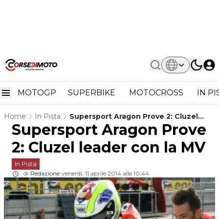
MOTOGP
SUPERBIKE
MOTOCROSS
IN P
Home
In Pista
Supersport Aragon Prove 2: Cluzel
Supersport Aragon Prove
Leader Con La MV
2: Cluzel leader con la MV
In Pista
di
Redazione
venerdì, 11 aprile 2014 alle 10:44