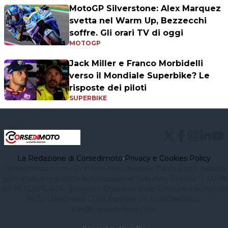
MotoGP Silverstone: Alex Marquez
svetta nel Warm Up, Bezzecchi
soffre. Gli orari TV di oggi
MOTOGP
Jack Miller e Franco Morbidelli
verso il Mondiale Superbike? Le
risposte dei piloti
SUPERBIKE
La Redazione di Corsedimoto
•
Privacy e Cookies Policy
Corsedimoto.com - Direttore responsabile: Paolo Gozzi Testata
giornalistica registrata Autorizzazione Tribunale Firenze n. 6009
del 14.12.2015 ROC (Registro Operatori della Comunicazione) no.
39721. Proprietà: CDM Edizioni (PI 03545940482)
info@corsedimoto.com