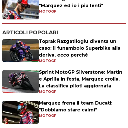
"Marquez ed io i più lenti"
MOTOGP
ARTICOLI POPOLARI
Toprak Razgatlioglu diventa un
caso: il funambolo Superbike alla
deriva, ecco perché
MOTOGP
Sprint MotoGP Silverstone: Martin
e Aprilia in festa, Marquez crolla.
La classifica piloti aggiornata
MOTOGP
Marquez frena il team Ducati:
"Dobbiamo stare calmi"
MOTOGP