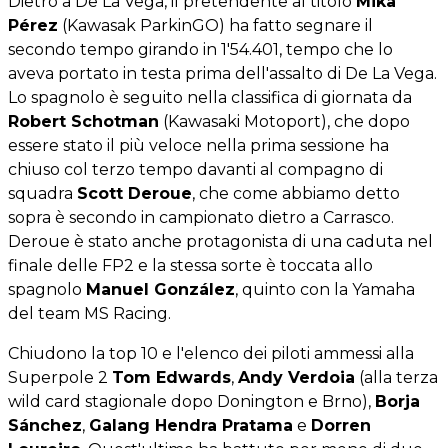
Dietro a De La Vega, il pretendente al titolo
Mika
Pérez
(Kawasak ParkinGO) ha fatto segnare il
secondo tempo girando in 1'54.401, tempo che lo
aveva portato in testa prima dell'assalto di De La Vega.
Lo spagnolo è seguito nella classifica di giornata da
Robert Schotman
(Kawasaki Motoport), che dopo
essere stato il più veloce nella prima sessione ha
chiuso col terzo tempo davanti al compagno di
squadra
Scott Deroue
, che come abbiamo detto
sopra è secondo in campionato dietro a Carrasco.
Deroue è stato anche protagonista di una caduta nel
finale delle FP2 e la stessa sorte è toccata allo
spagnolo
Manuel González
, quinto con la Yamaha
del team MS Racing.
Chiudono la top 10 e l'elenco dei piloti ammessi alla
Superpole 2
Tom Edwards
,
Andy Verdoia
(alla terza
wild card stagionale dopo Donington e Brno),
Borja
Sánchez
,
Galang Hendra Pratama
e
Dorren