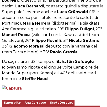
Loureiro
. Quest'ultimo ha battuto per meno di due
decimi
Luca Bernardi
, costretto quindi a disputare la
Superpole 1 insieme anche a
Luca Grünwald
(16° e
ancora in corsa per il titolo nonostante la caduta di
Portimao),
María Herrera
(diciottesima), la giä citata
Ana Carrasco e gli altri italiani: 19°
Filippo Fuligni
, 23°
Manuel Rocca
(wild card con la Kawasaki del team
Go Eleven), 26°
Filippo Rovelli
, 31°
Nicola Settimo
,
33°
Giacomo Mora
(al debutto con la Yamaha del
team Terra e Moto) e 36°
Paolo Grassia
.
Da segnalare il 32° tempo di
Bahattin Sofuoglu
(giovanissimo nipote del cinque volte Campione del
Mondo Supersport Kenan) e il 40° della wild card
femminile
Steffie Naud
.
Superbike
Ana Carrasco
Scott Deroue,