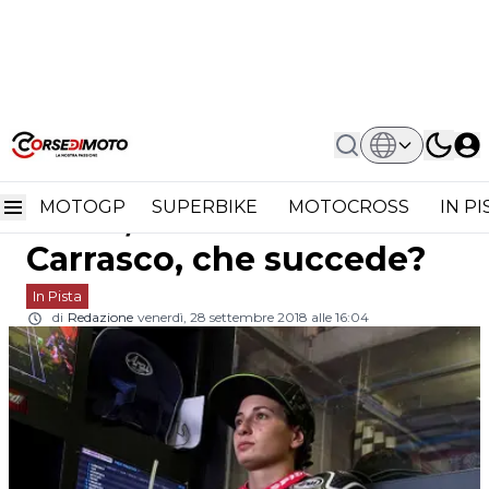
Home
In Pista
Supersport 300 Magny Cours, Prove 1-
Supersport 300 Magny
2: Ana Carrasco, Che Succede?
MOTOGP
SUPERBIKE
MOTOCROSS
IN P
Cours, Prove 1-2: Ana
Carrasco, che succede?
In Pista
di
Redazione
venerdì, 28 settembre 2018 alle 16:04