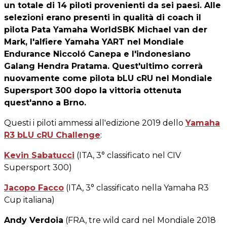
un totale di 14 piloti provenienti da sei paesi. Alle
selezioni erano presenti in qualità di coach il
pilota Pata Yamaha WorldSBK
Michael van der
Mark
, l'alfiere Yamaha YART nel Mondiale
Endurance
Niccoló Canepa
e l'indonesiano
Galang Hendra Pratama
. Quest'ultimo correrà
nuovamente come pilota bLU cRU nel Mondiale
Supersport 300 dopo la vittoria ottenuta
quest'anno a Brno.
Questi i piloti ammessi all'edizione 2019 dello
Yamaha
R3 bLU cRU Challenge
:
Kevin Sabatucci
(ITA, 3° classificato nel CIV
Supersport 300)
Jacopo Facco
(ITA, 3° classificato nella Yamaha R3
Cup italiana)
Andy Verdoia
(FRA, tre wild card nel Mondiale 2018