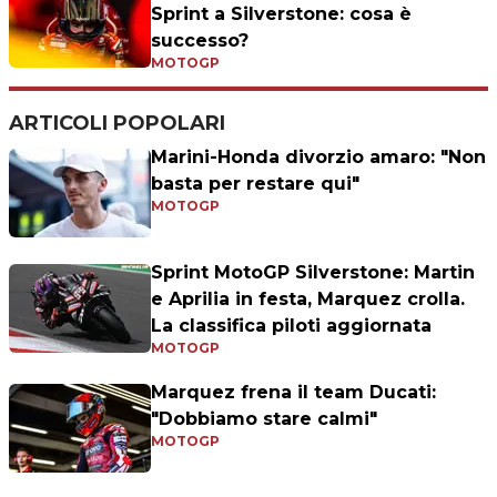
Sprint a Silverstone: cosa è
successo?
MOTOGP
ARTICOLI POPOLARI
Marini-Honda divorzio amaro: "Non
basta per restare qui"
MOTOGP
Sprint MotoGP Silverstone: Martin
e Aprilia in festa, Marquez crolla.
La classifica piloti aggiornata
MOTOGP
Marquez frena il team Ducati:
"Dobbiamo stare calmi"
MOTOGP