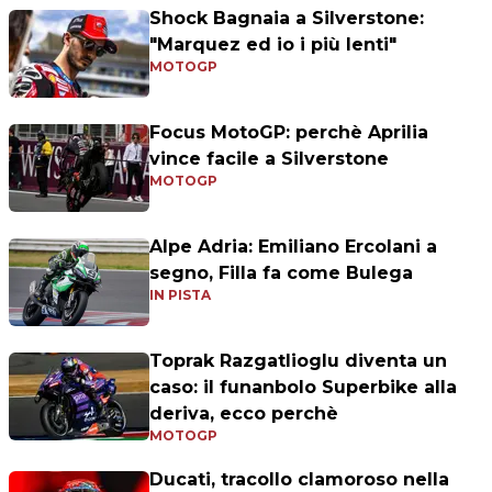
Shock Bagnaia a Silverstone:
"Marquez ed io i più lenti"
MOTOGP
Focus MotoGP: perchè Aprilia
vince facile a Silverstone
MOTOGP
Alpe Adria: Emiliano Ercolani a
segno, Filla fa come Bulega
IN PISTA
Toprak Razgatlioglu diventa un
caso: il funanbolo Superbike alla
deriva, ecco perchè
MOTOGP
Ducati, tracollo clamoroso nella