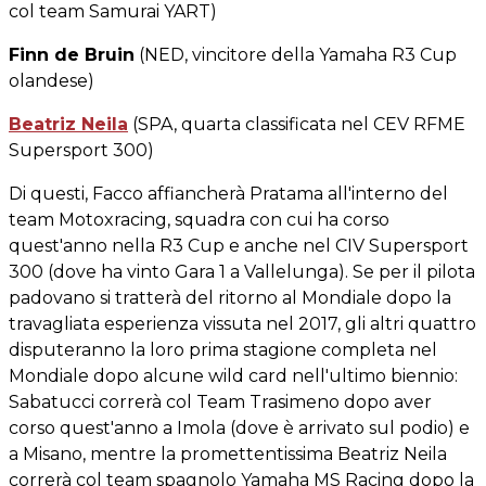
col team Samurai YART)
Finn de Bruin
(NED, vincitore della Yamaha R3 Cup
olandese)
Beatriz Neila
(SPA, quarta classificata nel CEV RFME
Supersport 300)
Di questi, Facco affiancherà Pratama all'interno del
team Motoxracing, squadra con cui ha corso
quest'anno nella R3 Cup e anche nel CIV Supersport
300 (dove ha vinto Gara 1 a Vallelunga). Se per il pilota
padovano si tratterà del ritorno al Mondiale dopo la
travagliata esperienza vissuta nel 2017, gli altri quattro
disputeranno la loro prima stagione completa nel
Mondiale dopo alcune wild card nell'ultimo biennio:
Sabatucci correrà col Team Trasimeno dopo aver
corso quest'anno a Imola (dove è arrivato sul podio) e
a Misano, mentre la promettentissima Beatriz Neila
correrà col team spagnolo Yamaha MS Racing dopo la