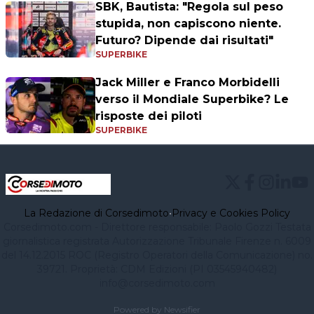
SBK, Bautista: "Regola sul peso
stupida, non capiscono niente.
Futuro? Dipende dai risultati"
SUPERBIKE
Jack Miller e Franco Morbidelli
verso il Mondiale Superbike? Le
risposte dei piloti
SUPERBIKE
La Redazione di Corsedimoto
•
Privacy e Cookies Policy
Corsedimoto.com - Direttore responsabile: Paolo Gozzi Testata
giornalistica registrata Autorizzazione Tribunale Firenze n. 6009
del 14.12.2015 ROC (Registro Operatori della Comunicazione) no.
39721. Proprietà: CDM Edizioni (PI 03545940482)
info@corsedimoto.com
Powered by Newsifier