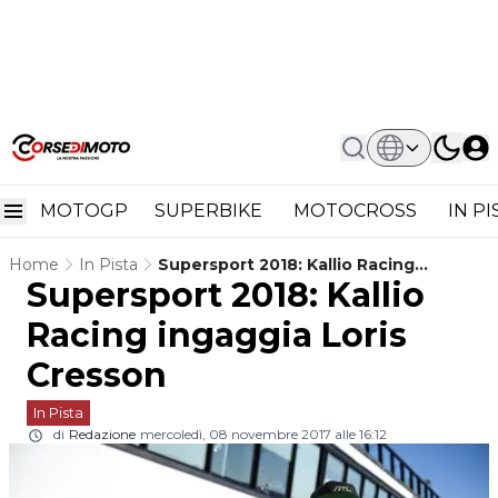
MOTOGP
SUPERBIKE
MOTOCROSS
IN P
Home
In Pista
Supersport 2018: Kallio Racing
Supersport 2018: Kallio
Ingaggia Loris Cresson
Racing ingaggia Loris
Cresson
In Pista
di
Redazione
mercoledì, 08 novembre 2017 alle 16:12