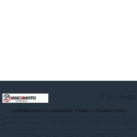
La Redazione di Corsedimoto
•
Privacy e Cookies Policy
Corsedimoto.com - Direttore responsabile: Paolo Gozzi Testata
giornalistica registrata Autorizzazione Tribunale Firenze n. 6009
del 14.12.2015 ROC (Registro Operatori della Comunicazione) no.
39721. Proprietà: CDM Edizioni (PI 03545940482)