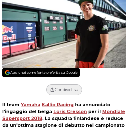
Aggiungi come fonte preferita su Google
Condividi su
Il team
Yamaha
Kallio Racing
ha annunciato
l'ingaggio del belga
Loris Cresson
per il
Mondiale
Supersport 2018
. La squadra finlandese è reduce
da un'ottima stagione di debutto nel campionato