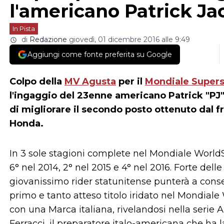
l'americano Patrick J
In Pista
di
Redazione
giovedì, 01 dicembre 2016 alle 9:49
Aggiungi come fonte preferita su Google
Colpo della
MV Agusta
per il
Mondiale Supers
l'ingaggio del 23enne americano Patrick "PJ"
di migliorare il secondo posto ottenuto dal f
Honda.
In 3 sole stagioni complete nel Mondiale WorldS
6° nel 2014, 2° nel 2015 e 4° nel 2016. Forte dell
giovanissimo rider statunitense punterà a con
primo e tanto atteso titolo iridato nel Mondiale 
con una Marca italiana, rivelandosi nella serie
Ferracci, il preparatore italo-americana che ha lan