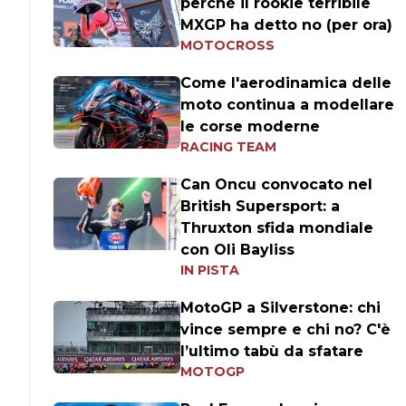
perché il rookie terribile
MXGP ha detto no (per ora)
MOTOCROSS
Come l'aerodinamica delle
moto continua a modellare
le corse moderne
RACING TEAM
Can Oncu convocato nel
British Supersport: a
Thruxton sfida mondiale
con Oli Bayliss
IN PISTA
MotoGP a Silverstone: chi
vince sempre e chi no? C'è
l’ultimo tabù da sfatare
MOTOGP