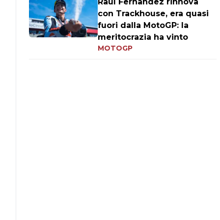
Raul Fernandez rinnova
con Trackhouse, era quasi
fuori dalla MotoGP: la
meritocrazia ha vinto
MOTOGP