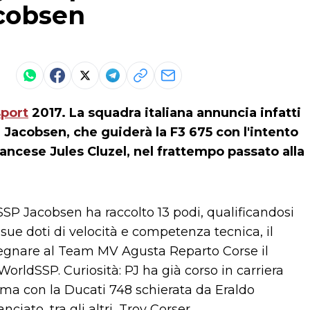
acobsen
port
2017. La squadra italiana annuncia infatti
 Jacobsen, che guiderà la F3 675 con l'intento
rancese Jules Cluzel, nel frattempo passato alla
SP Jacobsen ha raccolto 13 podi, qualificandosi
e sue doti di velocità e competenza tecnica, il
segnare al Team MV Agusta Reparto Corse il
WorldSSP. Curiosità: PJ ha già corso in carriera
 Ama con la Ducati 748 schierata da Eraldo
ciato, tra gli altri, Troy Corser.