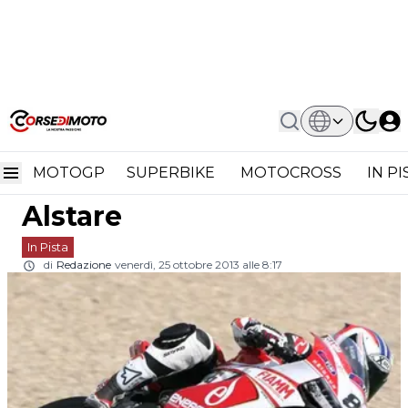
Home
In Pista
Superbike: Ufficiale Il Divorzio Tra
Superbike: ufficiale il
Ducati E Alstare
MOTOGP
SUPERBIKE
MOTOCROSS
IN P
divorzio tra Ducati e
Alstare
In Pista
di
Redazione
venerdì, 25 ottobre 2013 alle 8:17