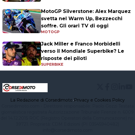
MotoGP Silverstone: Alex Marquez
svetta nel Warm Up, Bezzecchi
soffre. Gli orari TV di oggi
MOTOGP
Jack Miller e Franco Morbidelli
verso il Mondiale Superbike? Le
risposte dei piloti
SUPERBIKE
La Redazione di Corsedimoto
•
Privacy e Cookies Policy
Corsedimoto.com - Direttore responsabile: Paolo Gozzi Testata
giornalistica registrata Autorizzazione Tribunale Firenze n. 6009
del 14.12.2015 ROC (Registro Operatori della Comunicazione) no.
39721. Proprietà: CDM Edizioni (PI 03545940482)
info@corsedimoto.com