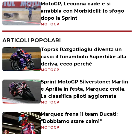
MotoGP, Lecuona cade e si
arrabbia con Morbidelli: lo sfogo
dopo la Sprint
MOTOGP
ARTICOLI POPOLARI
Toprak Razgatlioglu diventa un
caso: il funambolo Superbike alla
deriva, ecco perché
MOTOGP
Sprint MotoGP Silverstone: Martin
e Aprilia in festa, Marquez crolla.
La classifica piloti aggiornata
MOTOGP
Marquez frena il team Ducati:
"Dobbiamo stare calmi"
MOTOGP