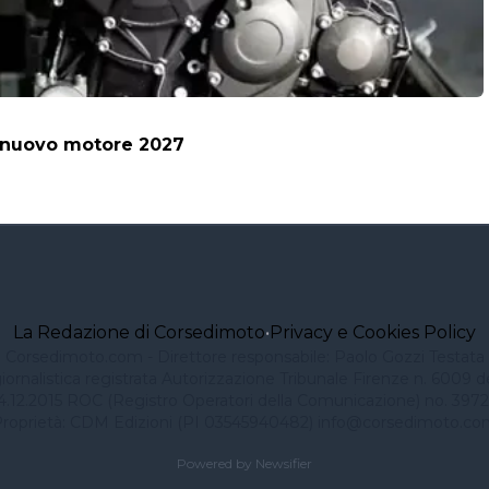
il nuovo motore 2027
La Redazione di Corsedimoto
•
Privacy e Cookies Policy
Corsedimoto.com - Direttore responsabile: Paolo Gozzi Testata
iornalistica registrata Autorizzazione Tribunale Firenze n. 6009 d
4.12.2015 ROC (Registro Operatori della Comunicazione) no. 3972
roprietà: CDM Edizioni (PI 03545940482)
info@corsedimoto.co
Powered by Newsifier