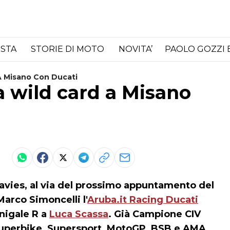
ISTA
STORIE DI MOTO
NOVITA’
PAOLO GOZZI 
A Misano Con Ducati
a wild card a Misano
Davies, al via del prossimo appuntamento del
arco Simoncelli l'
Aruba.it Racing Ducati
nigale R a
Luca Scassa
. Già Campione CIV
Superbike, Supersport, MotoGP, BSB e AMA