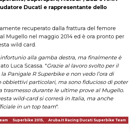
laudatore Ducati e rappresentante dello
namente recuperato dalla frattura del femore
al Mugello nel maggio 2014 ed è ora pronto per
esta wild card.
 infortunio alla gamba destra, ma finalmente è
gato Luca Scassa. "
Grazie al lavoro svolto per il
la Panigale R Superbike e non vedo l’ora di
bbiettivi particolari, ma sono fiducioso di poter
ha trasmesso durante le ultime prove al Mugello.
sta wild-card si correrà in Italia, ma anche
iciale in un top team
".
Team
Superbike 2015,
Aruba.it Racing Ducati Superbike Team