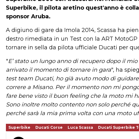
Superbike, il pilota aretino quest'anno è col
sponsor Aruba.
A digiuno di gare da Imola 2014, Scassa ha pie
destro rimediata in un Test con la ART MotoGP 
tornare in sella da pilota ufficiale Ducati per qu
"
E’ stato un lungo anno di recupero dopo il mio
arrivato il momento di tornare in gara
", ha spie
test team Ducati, ho già avuto modo di guidare 
correre a Misano. Per il momento non mi pongo o
fare bene visto il buon feeling che la moto mi 
Sono inoltre molto contento non solo perché que
perché sarà la mia prima volta con una moto uff
Superbike
Ducati Corse
Luca Scassa
Ducati Superbike 