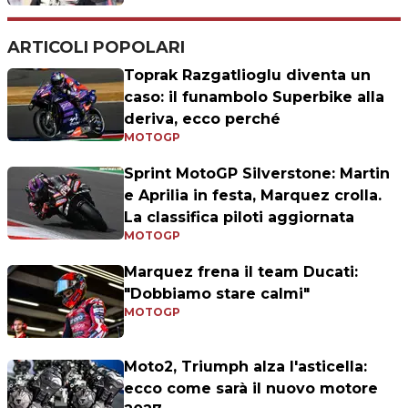
ARTICOLI POPOLARI
Toprak Razgatlioglu diventa un
caso: il funambolo Superbike alla
deriva, ecco perché
MOTOGP
Sprint MotoGP Silverstone: Martin
e Aprilia in festa, Marquez crolla.
La classifica piloti aggiornata
MOTOGP
Marquez frena il team Ducati:
"Dobbiamo stare calmi"
MOTOGP
Moto2, Triumph alza l'asticella:
ecco come sarà il nuovo motore