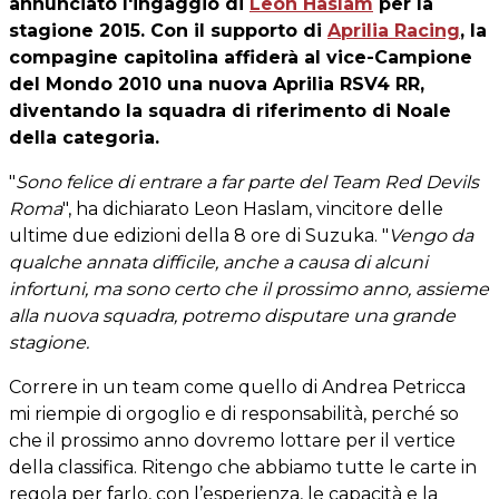
annunciato l'ingaggio di
Leon Haslam
per la
stagione 2015. Con il supporto di
Aprilia Racing
, la
compagine capitolina affiderà al vice-Campione
del Mondo 2010 una nuova Aprilia RSV4 RR,
diventando la squadra di riferimento di Noale
della categoria.
"
Sono felice di entrare a far parte del Team Red Devils
Roma
", ha dichiarato Leon Haslam, vincitore delle
ultime due edizioni della 8 ore di Suzuka. "
Vengo da
qualche annata difficile, anche a causa di alcuni
infortuni, ma sono certo che il prossimo anno, assieme
alla nuova squadra, potremo disputare una grande
stagione.
Correre in un team come quello di Andrea Petricca
mi riempie di orgoglio e di responsabilità, perché so
che il prossimo anno dovremo lottare per il vertice
della classifica. Ritengo che abbiamo tutte le carte in
regola per farlo, con l’esperienza, le capacità e la