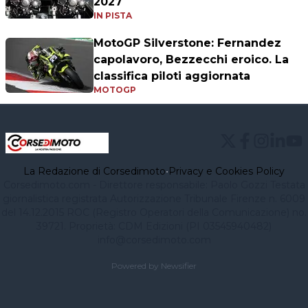
2027
IN PISTA
MotoGP Silverstone: Fernandez
capolavoro, Bezzecchi eroico. La
classifica piloti aggiornata
MOTOGP
La Redazione di Corsedimoto
•
Privacy e Cookies Policy
Corsedimoto.com - Direttore responsabile: Paolo Gozzi Testata
giornalistica registrata Autorizzazione Tribunale Firenze n. 6009
del 14.12.2015 ROC (Registro Operatori della Comunicazione) no.
39721. Proprietà: CDM Edizioni (PI 03545940482)
info@corsedimoto.com
Powered by Newsifier