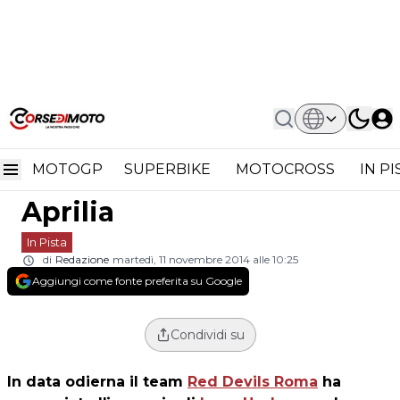
Home
In Pista
Superbike: Leon Haslam Con Red
Superbike: Leon Haslam
Devils Roma Aprilia
MOTOGP
SUPERBIKE
MOTOCROSS
IN P
con Red Devils Roma
Aprilia
In Pista
di
Redazione
martedì, 11 novembre 2014 alle 10:25
Aggiungi come fonte preferita su Google
Condividi su
In data odierna il team
Red Devils Roma
ha