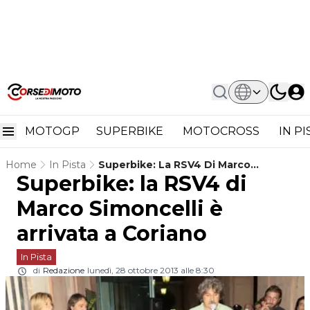
MOTOGP
SUPERBIKE
MOTOCROSS
IN P
Home
In Pista
Superbike: La RSV4 Di Marco
Superbike: la RSV4 di
Simoncelli È Arrivata A Coriano
Marco Simoncelli è
arrivata a Coriano
In Pista
di
Redazione
lunedì, 28 ottobre 2013 alle 8:30