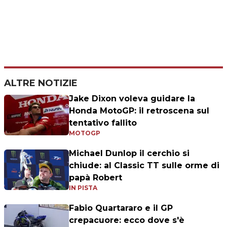
ALTRE NOTIZIE
Jake Dixon voleva guidare la
Honda MotoGP: il retroscena sul
tentativo fallito
MOTOGP
Michael Dunlop il cerchio si
chiude: al Classic TT sulle orme di
papà Robert
IN PISTA
Fabio Quartararo e il GP
crepacuore: ecco dove s'è