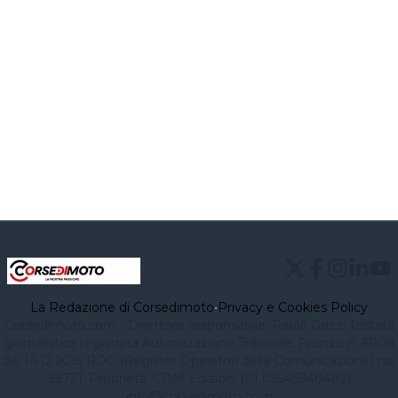
La Redazione di Corsedimoto
•
Privacy e Cookies Policy
Corsedimoto.com - Direttore responsabile: Paolo Gozzi Testata
giornalistica registrata Autorizzazione Tribunale Firenze n. 6009
del 14.12.2015 ROC (Registro Operatori della Comunicazione) no.
39721. Proprietà: CDM Edizioni (PI 03545940482)
info@corsedimoto.com