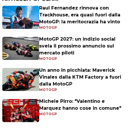
Raul Fernandez rinnova con
Trackhouse, era quasi fuori dalla
MotoGP: la meritocrazia ha vinto
MOTOGP
MotoGP 2027: un indizio social
svela il prossimo annuncio sul
mercato piloti
MOTOGP
Un anno in picchiata: Maverick
Vinales dalla KTM Factory a fuori
dalla MotoGP
MOTOGP
Michele Pirro: "Valentino e
Marquez hanno cose in comune"
MOTOGP