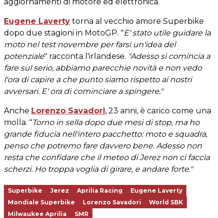
aggiornamenti di motore ed elettronica.
Eugene Laverty
torna al vecchio amore Superbike
dopo due stagioni in MotoGP. "
E' stato utile guidare la
moto nel test novembre per farsi un'idea del
potenziale
" racconta l'irlandese.
"Adesso si comincia a
fare sul serio, abbiamo parecchie novità e non vedo
l'ora di capire a che punto siamo rispetto ai nostri
avversari. E' ora di cominciare a spingere."
Anche
Lorenzo Savadori
, 23 anni, è carico come una
molla. "
Torno in sella dopo due mesi di stop, ma ho
grande fiducia nell'intero pacchetto: moto e squadra,
penso che potremo fare davvero bene. Adesso non
resta che confidare che il meteo di Jerez non ci faccia
scherzi. Ho troppa voglia di girare, e andare forte."
Superbike
Jerez
Aprilia Racing
Eugene Laverty
Mondiale Superbike
Lorenzo Savadori
World SBK
Milwaukee Aprilia
SMR