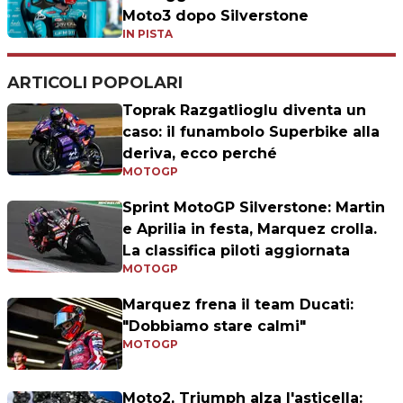
Moto3 dopo Silverstone
IN PISTA
ARTICOLI POPOLARI
Toprak Razgatlioglu diventa un
caso: il funambolo Superbike alla
deriva, ecco perché
MOTOGP
Sprint MotoGP Silverstone: Martin
e Aprilia in festa, Marquez crolla.
La classifica piloti aggiornata
MOTOGP
Marquez frena il team Ducati:
"Dobbiamo stare calmi"
MOTOGP
Moto2, Triumph alza l'asticella: