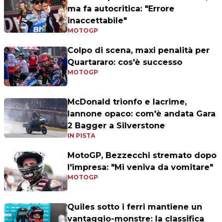
ma fa autocritica: "Errore
inaccettabile"
MOTOGP
Colpo di scena, maxi penalità per
Quartararo: cos'è successo
MOTOGP
McDonald trionfo e lacrime,
Iannone opaco: com'è andata Gara
2 Bagger a Silverstone
IN PISTA
MotoGP, Bezzecchi stremato dopo
l'impresa: "Mi veniva da vomitare"
MOTOGP
Quiles sotto i ferri mantiene un
vantaggio-monstre: la classifica