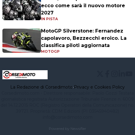
ecco come sarà il nuovo motore
2027
IN PISTA
MotoGP Silverstone: Fernandez
capolavoro, Bezzecchi eroico. La
classifica piloti aggiornata
MOTOGP
La Redazione di Corsedimoto
•
Privacy e Cookies Policy
Corsedimoto.com - Direttore responsabile: Paolo Gozzi Testata
giornalistica registrata Autorizzazione Tribunale Firenze n. 6009
del 14.12.2015 ROC (Registro Operatori della Comunicazione) no.
39721. Proprietà: CDM Edizioni (PI 03545940482)
info@corsedimoto.com
Powered by Newsifier