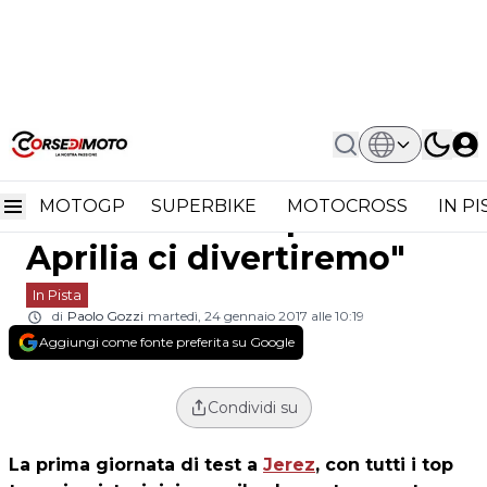
Home
In Pista
Superbike Jerez Lorenzo Savadori
Superbike Jerez Lorenzo
"Con Questa Aprilia Ci Divertiremo"
MOTOGP
SUPERBIKE
MOTOCROSS
IN P
Savadori "Con questa
Aprilia ci divertiremo"
In Pista
di
Paolo Gozzi
martedì, 24 gennaio 2017 alle 10:19
Aggiungi come fonte preferita su Google
Condividi su
La prima giornata di test a
Jerez
, con tutti i top