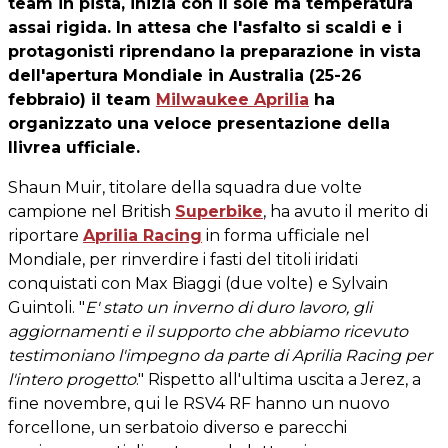
team in pista, inizia con il sole ma temperatura
assai rigida. In attesa che l'asfalto si scaldi e i
protagonisti riprendano la preparazione in vista
dell'apertura Mondiale in Australia (25-26
febbraio) il team
Milwaukee Aprilia
ha
organizzato una veloce presentazione della
llivrea ufficiale.
Shaun Muir, titolare della squadra due volte
campione nel British
Superbike
, ha avuto il merito di
riportare
Aprilia Racing
in forma ufficiale nel
Mondiale, per rinverdire i fasti del titoli iridati
conquistati con Max Biaggi (due volte) e Sylvain
Guintoli. "
E' stato un inverno di duro lavoro, gli
aggiornamenti e il supporto che abbiamo ricevuto
testimoniano l'impegno da parte di Aprilia Racing per
l'intero progetto
." Rispetto all'ultima uscita a Jerez, a
fine novembre, qui le RSV4 RF hanno un nuovo
forcellone, un serbatoio diverso e parecchi