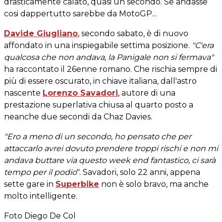
drasticamente calato, quasi un secondo. Se andasse
cosi dappertutto sarebbe da MotoGP...
Davide Giugliano
, secondo sabato, è di nuovo
affondato in una inspiegabile settima posizione.
"C'era
qualcosa che non andava, la Panigale non si fermava"
ha raccontato il 26enne romano. Che rischia sempre di
più di essere oscurato, in chiave italiana, dall'astro
nascente
Lorenzo Savadori
, autore di una
prestazione superlativa chiusa al quarto posto a
neanche due secondi da Chaz Davies.
"Ero a meno di un secondo, ho pensato che per
attaccarlo avrei dovuto prendere troppi rischi e non mi
andava buttare via questo week end fantastico, ci sarà
tempo per il podio
". Savadori, solo 22 anni, appena
sette gare in
Superbike
non è solo bravo, ma anche
molto intelligente.
Foto Diego De Col