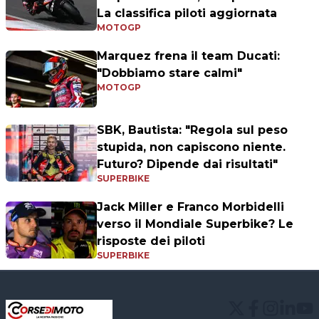
La classifica piloti aggiornata
MOTOGP
Marquez frena il team Ducati:
"Dobbiamo stare calmi"
MOTOGP
SBK, Bautista: "Regola sul peso
stupida, non capiscono niente.
Futuro? Dipende dai risultati"
SUPERBIKE
Jack Miller e Franco Morbidelli
verso il Mondiale Superbike? Le
risposte dei piloti
SUPERBIKE