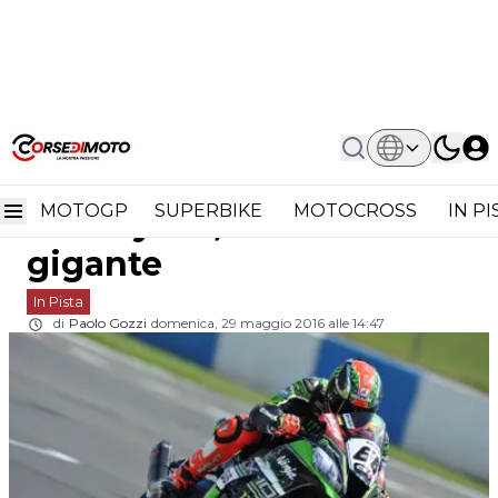
Home
In Pista
Superbike Donington Tom Sykes,
Superbike Donington
L'urlo Del Gigante
MOTOGP
SUPERBIKE
MOTOCROSS
IN P
Tom Sykes, l'urlo del
gigante
In Pista
di
Paolo Gozzi
domenica, 29 maggio 2016 alle 14:47