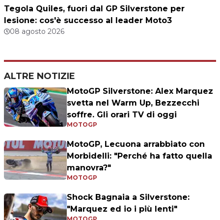
Tegola Quiles, fuori dal GP Silverstone per
lesione: cos'è successo al leader Moto3
08 agosto 2026
ALTRE NOTIZIE
MotoGP Silverstone: Alex Marquez
svetta nel Warm Up, Bezzecchi
soffre. Gli orari TV di oggi
MOTOGP
MotoGP, Lecuona arrabbiato con
Morbidelli: "Perché ha fatto quella
manovra?"
MOTOGP
Shock Bagnaia a Silverstone:
"Marquez ed io i più lenti"
MOTOGP