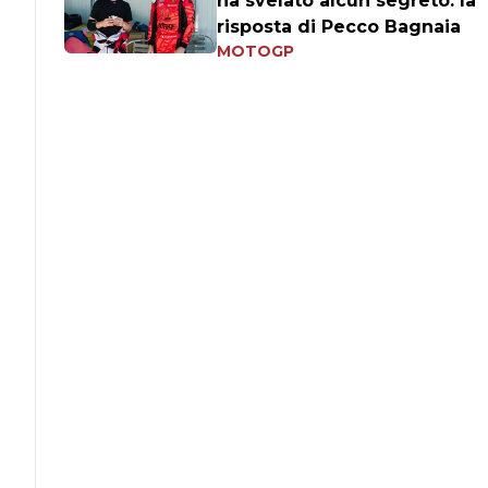
ha svelato alcun segreto: la
risposta di Pecco Bagnaia
MOTOGP