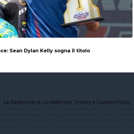
: Sean Dylan Kelly sogna il titolo
La Redazione di Corsedimoto
•
Privacy e Cookies Policy
Corsedimoto.com - Direttore responsabile: Paolo Gozzi Testata
iornalistica registrata Autorizzazione Tribunale Firenze n. 6009 d
4.12.2015 ROC (Registro Operatori della Comunicazione) no. 3972
roprietà: CDM Edizioni (PI 03545940482)
info@corsedimoto.co