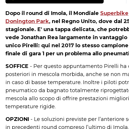
Dopo il round di Imola, il Mondiale
Superbike
Donington Park
, nel Regno Unito, dove dal 2
stagionale. E' una tappa delicata, che potreb
vede Jonathan Rea largamente in vantaggio s
unico Pirelli: qui nel 2017 lo stesso campion
finale di gara 1 per un problema allo pneumat
SOFFICE
- Per questo appuntamento Pirelli ha de
posteriori in mescola morbida, anche se non m
in caso di basse temperature. Inoltre i piloti po
pneumatico da bagnato totalmente riprogettato i
mescola allo scopo di offrire prestazioni miglior
temperature rigide.
OPZIONI
- Le soluzioni previste per l’anteriore s
in precedenti round compreso l’ultimo di Imola.