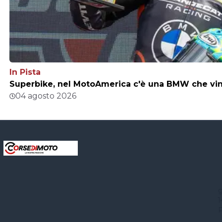
In Pista
Superbike, nel MotoAmerica c'è una BMW che vince
04 agosto 2026
g
1
P