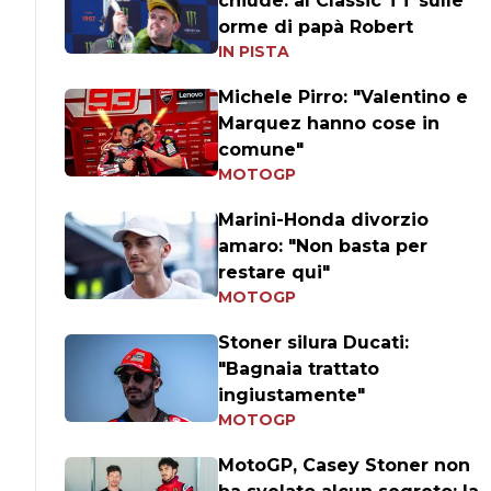
chiude: al Classic TT sulle
orme di papà Robert
IN PISTA
Michele Pirro: "Valentino e
Marquez hanno cose in
comune"
MOTOGP
Marini-Honda divorzio
amaro: "Non basta per
restare qui"
MOTOGP
Stoner silura Ducati:
"Bagnaia trattato
ingiustamente"
MOTOGP
MotoGP, Casey Stoner non