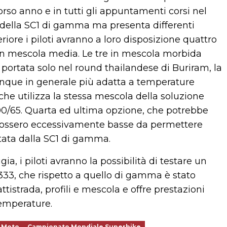
orso anno e in tutti gli appuntamenti corsi nel
a della SC1 di gamma ma presenta differenti
eriore i piloti avranno a loro disposizione quattro
 in mescola media. Le tre in mescola morbida
 portata solo nel round thailandese di Buriram, la
nque in generale più adatta a temperature
che utilizza la stessa mescola della soluzione
00/65. Quarta ed ultima opzione, che potrebbe
e fossero eccessivamente basse da permettere
ntata dalla SC1 di gamma.
gia, i piloti avranno la possibilità di testare un
33, che rispetto a quello di gamma è stato
tistrada, profili e mescola e offre prestazioni
temperature.
i Moto
Campionato Mondiale Superbike