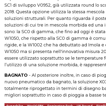
SC1 di sviluppo V0952, già utilizzata round lo sc
2018. Questa opzione utilizza la stessa mescol
soluzioni strutturali. Per quanto riguarda il post
soluzioni di cui tre in mescola morbida ed una
sono: la SC0 di gamma, che fino ad oggi è stata
W1050, che rispetto alla SC0 di gamma è comu
rigide, e la W1002 che ha debuttato ad Imola e 
W1050 ma si presenta nell'innovativa misura 2
essere utilizzato soprattutto se le temperatur
l’utilizzo di una soluzione morbida, è rapprese
BAGNATO
- Al posteriore inoltre, in caso di piog
nuovo pneumatico da bagnato, la soluzione X03
totalmente riprogettato in termini di disegno bat
migliori soprattutto in caso di pioggia a basse 
Superbike
World SBK
Donington Park
UK Round
Pirell