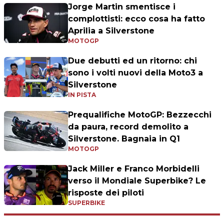
Jorge Martin smentisce i
complottisti: ecco cosa ha fatto
Aprilia a Silverstone
MOTOGP
Due debutti ed un ritorno: chi
sono i volti nuovi della Moto3 a
Silverstone
IN PISTA
Prequalifiche MotoGP: Bezzecchi
da paura, record demolito a
Silverstone. Bagnaia in Q1
MOTOGP
Jack Miller e Franco Morbidelli
verso il Mondiale Superbike? Le
risposte dei piloti
SUPERBIKE