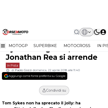
Home
In Pista
Superbike Assen: Tom Sykes Che Gara
Superbike Assen: Tom
2, Jonathan Rea Si Arrende
MOTOGP
SUPERBIKE
MOTOCROSS
IN P
Sykes che gara 2,
Jonathan Rea si arrende
In Pista
di
Paolo Gozzi
domenica, 22 aprile 2018 alle 11:40
Aggiungi come fonte preferita su Google
Condividi su
Tom Sykes non ha sprecato il jolly: ha