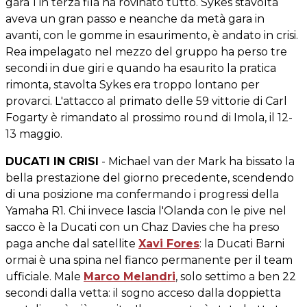
gara 1 in terza fila ha rovinato tutto. Sykes stavolta
aveva un gran passo e neanche da metà gara in
avanti, con le gomme in esaurimento, è andato in crisi.
Rea impelagato nel mezzo del gruppo ha perso tre
secondi in due giri e quando ha esaurito la pratica
rimonta, stavolta Sykes era troppo lontano per
provarci. L'attacco al primato delle 59 vittorie di Carl
Fogarty è rimandato al prossimo round di Imola, il 12-
13 maggio.
DUCATI IN CRISI
- Michael van der Mark ha bissato la
bella prestazione del giorno precedente, scendendo
di una posizione ma confermando i progressi della
Yamaha R1. Chi invece lascia l'Olanda con le pive nel
sacco è la Ducati con un Chaz Davies che ha preso
paga anche dal satellite
Xavi Fores
: la Ducati Barni
ormai è una spina nel fianco permanente per il team
ufficiale. Male
Marco Melandri
, solo settimo a ben 22
secondi dalla vetta: il sogno acceso dalla doppietta