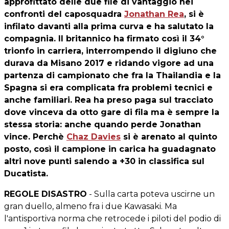
approfittato delle due file di vantaggio nei
confronti del caposquadra
Jonathan Rea
, si è
infilato davanti alla prima curva e ha salutato la
compagnia. Il britannico ha firmato così il 34°
trionfo in carriera, interrompendo il digiuno che
durava da Misano 2017 e ridando vigore ad una
partenza di campionato che fra la Thailandia e la
Spagna si era complicata fra problemi tecnici e
anche familiari. Rea ha preso paga sul tracciato
dove vinceva da otto gare di fila ma è sempre la
stessa storia: anche quando perde Jonathan
vince. Perchè
Chaz Davies
si è arenato al quinto
posto, così il campione in carica ha guadagnato
altri nove punti salendo a +30 in classifica sul
Ducatista.
REGOLE DISASTRO
- Sulla carta poteva uscirne un
gran duello, almeno fra i due Kawasaki. Ma
l'antisportiva norma che retrocede i piloti del podio di