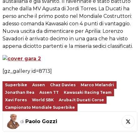
austaliana è già svanito. Il ravennate è stato battuto
anche dalla MV Agusta di Jordi Torres. La Ducati ha
perso anche il primo posto nel Mondiale Costruttori:
adesso comanda Kawasaki con 4 punti di vantaggio.
Nuova uscita da dimenticare per Aprilia: Lorenzo
Savadori è arrivato decimo in una gara che ha visto
appena diciotto partenti e la miseria sedici classificati.
[gz_gallery id=8713]
Superbike
Assen
Chaz Davies
Marco Melandri
Jonathan Rea
Assen TT
Kawasaki Racing Team
Xavi Fores
World SBK
Aruba.it Ducati Corse
Campionato Mondiale Superbike
Paolo Gozzi
di