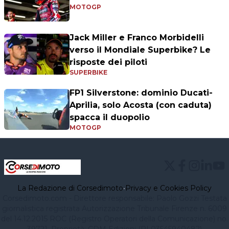
MOTOGP
Jack Miller e Franco Morbidelli
verso il Mondiale Superbike? Le
risposte dei piloti
SUPERBIKE
FP1 Silverstone: dominio Ducati-
Aprilia, solo Acosta (con caduta)
spacca il duopolio
MOTOGP
La Redazione di Corsedimoto
•
Privacy e Cookies Policy
Corsedimoto.com - Direttore responsabile: Paolo Gozzi Testata
giornalistica registrata Autorizzazione Tribunale Firenze n. 6009
del 14.12.2015 ROC (Registro Operatori della Comunicazione) no.