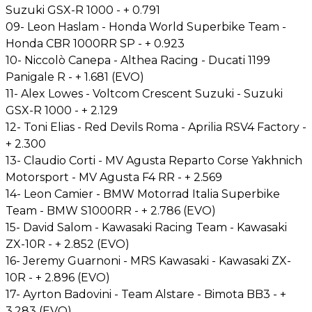
Suzuki GSX-R 1000 - + 0.791
09- Leon Haslam - Honda World Superbike Team -
Honda CBR 1000RR SP - + 0.923
10- Niccolò Canepa - Althea Racing - Ducati 1199
Panigale R - + 1.681 (EVO)
11- Alex Lowes - Voltcom Crescent Suzuki - Suzuki
GSX-R 1000 - + 2.129
12- Toni Elias - Red Devils Roma - Aprilia RSV4 Factory -
+ 2.300
13- Claudio Corti - MV Agusta Reparto Corse Yakhnich
Motorsport - MV Agusta F4 RR - + 2.569
14- Leon Camier - BMW Motorrad Italia Superbike
Team - BMW S1000RR - + 2.786 (EVO)
15- David Salom - Kawasaki Racing Team - Kawasaki
ZX-10R - + 2.852 (EVO)
16- Jeremy Guarnoni - MRS Kawasaki - Kawasaki ZX-
10R - + 2.896 (EVO)
17- Ayrton Badovini - Team Alstare - Bimota BB3 - +
3.283 (EVO)