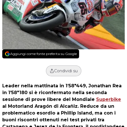
Aggiungi come fonte preferita su Google
Condividi su
Leader nella mattinata in 1’58"449,
Jonathan Rea
in 1'58"180 si è riconfermato nella seconda
sessione di prove libere del Mondiale
Superbike
al Motorland Aragón di Alcañiz. Reduce da un
problematico esordio a Phillip Island, ma con i
buoni riscontri ottenuti nei test privati tra
Cartagena e Jerez de la Frontera, il nordirlandese