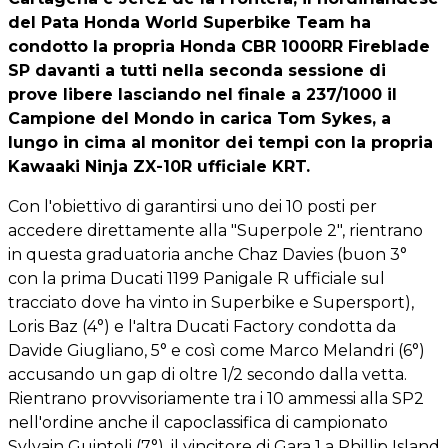
del Pata Honda World Superbike Team ha
condotto la propria Honda CBR 1000RR Fireblade
SP davanti a tutti nella seconda sessione di
prove libere lasciando nel finale a 237/1000 il
Campione del Mondo in carica Tom Sykes, a
lungo in cima al monitor dei tempi con la propria
Kawaaki Ninja ZX-10R ufficiale KRT.
Con l'obiettivo di garantirsi uno dei 10 posti per
accedere direttamente alla "Superpole 2", rientrano
in questa graduatoria anche Chaz Davies (buon 3°
con la prima Ducati 1199 Panigale R ufficiale sul
tracciato dove ha vinto in Superbike e Supersport),
Loris Baz (4°) e l'altra Ducati Factory condotta da
Davide Giugliano, 5° e così come Marco Melandri (6°)
accusando un gap di oltre 1/2 secondo dalla vetta.
Rientrano provvisoriamente tra i 10 ammessi alla SP2
nell'ordine anche il capoclassifica di campionato
Sylvain Guintoli (7°), il vincitore di Gara 1 a Phillip Island