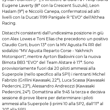
Eugene Laverty (8° con la Crescent Suzuki), Leon
Haslam (9°) e Niccolò Canepa, confermatosi ad alti
livelli con la Ducati 1199 Panigale R "EVO" dell'Althea
Racing.
Distacchi consistenti dall'undicesima posizione in giù
con Alex Lowes e Toni Elias che precedono un positivo
Claudio Corti, buon 13° con la MV Agusta F4 RR del
sodalizio "MV Agusta Reparto Corse - Yakhnich
Motorsport", mentre Ayrton Badovini con la nuova
Bimota BB3 "EVO" del Team Alstare è 17°. Sono
provvisoriamente fuori dai 20 piloti ammessi alla
Superpole (nello specifico alla SP1) i rientranti Michel
Fabrizio (Grillini Kawasaki, 22°), Luca Scassa (Kawasaki
Pedercini, 23°), Alessandro Andreozzi (Kawasaki
Pedercini, 24°). Domattina alle 9:45 la terza e decisiva
sessione di prove libere per determinare i piloti
ammessi alla Superpole (i primi 10 alla SP2, dall'11° al
20° alla SP1).