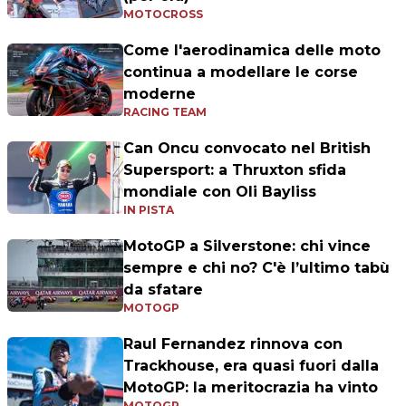
MOTOCROSS
Come l'aerodinamica delle moto
continua a modellare le corse
moderne
RACING TEAM
Can Oncu convocato nel British
Supersport: a Thruxton sfida
mondiale con Oli Bayliss
IN PISTA
MotoGP a Silverstone: chi vince
sempre e chi no? C'è l’ultimo tabù
da sfatare
MOTOGP
Raul Fernandez rinnova con
Trackhouse, era quasi fuori dalla
MotoGP: la meritocrazia ha vinto
MOTOGP