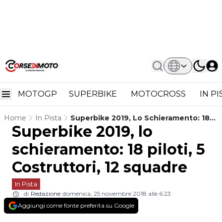
MOTOGP
SUPERBIKE
MOTOCROSS
IN P
Home
In Pista
Superbike 2019, Lo Schieramento: 18
Superbike 2019, lo
Piloti, 5 Costruttori, 12 Squadre
schieramento: 18 piloti, 5
Costruttori, 12 squadre
In Pista
di
Redazione
domenica, 25 novembre 2018 alle 6:23
Aggiungi come fonte preferita su Google