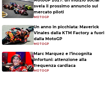
MotoGP 2027: un indizio social
svela il prossimo annuncio sul
mercato piloti
MOTOGP
Un anno in picchiata: Maverick
Vinales dalla KTM Factory a fuori
dalla MotoGP
MOTOGP
Marc Marquez e l'incognita
infortuni: attenzione alla
frequenza cardiaca
MOTOGP