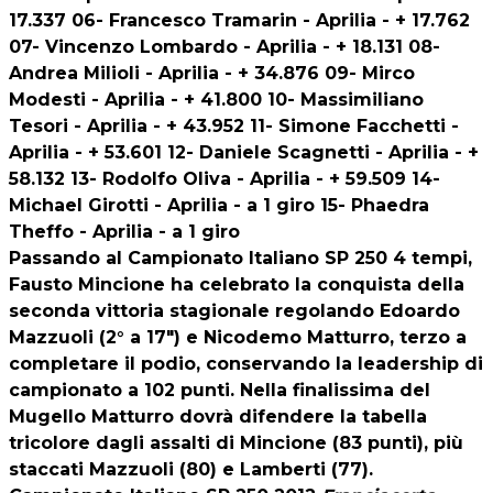
17.337 06- Francesco Tramarin - Aprilia - + 17.762
07- Vincenzo Lombardo - Aprilia - + 18.131 08-
Andrea Milioli - Aprilia - + 34.876 09- Mirco
Modesti - Aprilia - + 41.800 10- Massimiliano
Tesori - Aprilia - + 43.952 11- Simone Facchetti -
Aprilia - + 53.601 12- Daniele Scagnetti - Aprilia - +
58.132 13- Rodolfo Oliva - Aprilia - + 59.509 14-
Michael Girotti - Aprilia - a 1 giro 15- Phaedra
Theffo - Aprilia - a 1 giro
Passando al
Campionato Italiano SP 250
4 tempi,
Fausto Mincione ha celebrato la conquista della
seconda vittoria stagionale regolando Edoardo
Mazzuoli (2° a 17") e Nicodemo Matturro, terzo a
completare il podio, conservando la leadership di
campionato a 102 punti. Nella finalissima del
Mugello Matturro dovrà difendere la tabella
tricolore dagli assalti di Mincione (83 punti), più
staccati Mazzuoli (80) e Lamberti (77).