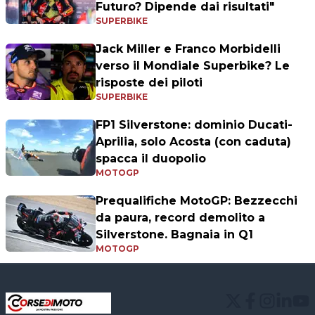
Futuro? Dipende dai risultati"
SUPERBIKE
Jack Miller e Franco Morbidelli
verso il Mondiale Superbike? Le
risposte dei piloti
SUPERBIKE
FP1 Silverstone: dominio Ducati-
Aprilia, solo Acosta (con caduta)
spacca il duopolio
MOTOGP
Prequalifiche MotoGP: Bezzecchi
da paura, record demolito a
Silverstone. Bagnaia in Q1
MOTOGP