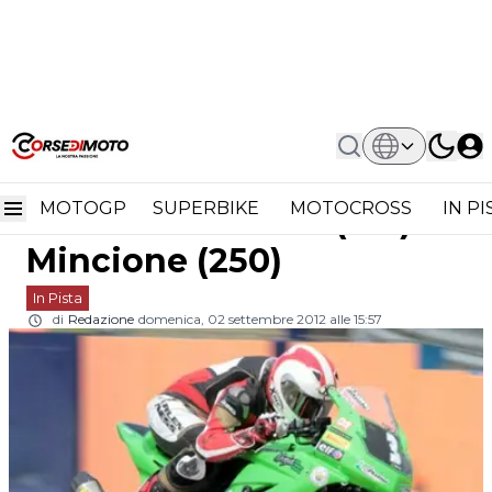
Home
In Pista
SP: A Franciacorta Vittorie Di Chessa
SP: a Franciacorta
(125) E Mincione (250)
MOTOGP
SUPERBIKE
MOTOCROSS
IN P
vittorie di Chessa (125) e
Mincione (250)
In Pista
di
Redazione
domenica, 02 settembre 2012 alle 15:57