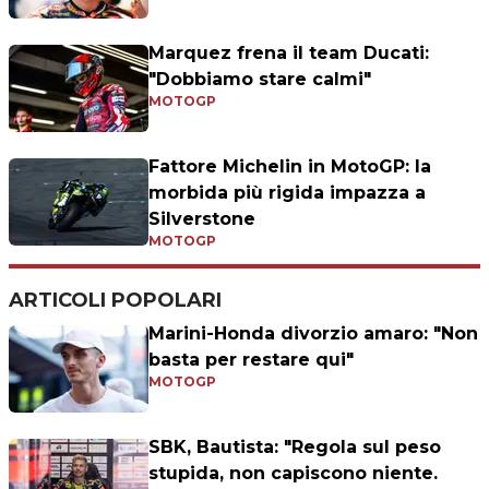
Marquez frena il team Ducati:
"Dobbiamo stare calmi"
MOTOGP
Fattore Michelin in MotoGP: la
morbida più rigida impazza a
Silverstone
MOTOGP
ARTICOLI POPOLARI
Marini-Honda divorzio amaro: "Non
basta per restare qui"
MOTOGP
SBK, Bautista: "Regola sul peso
stupida, non capiscono niente.