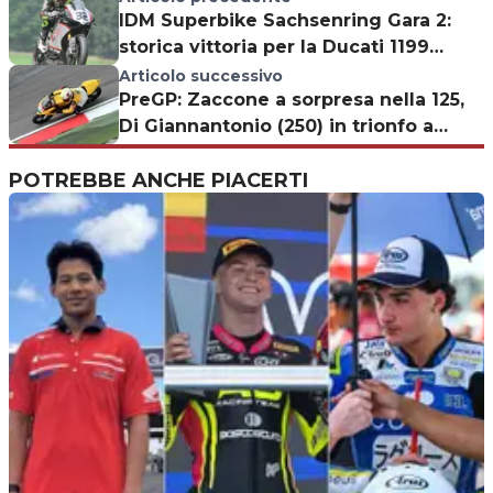
IDM Superbike Sachsenring Gara 2:
storica vittoria per la Ducati 1199
Panigale
Articolo successivo
PreGP: Zaccone a sorpresa nella 125,
Di Giannantonio (250) in trionfo a
Franciacorta
POTREBBE ANCHE PIACERTI