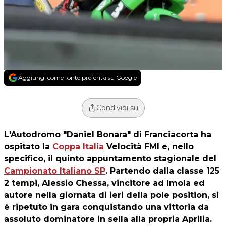
Aggiungi come fonte preferita su Google
Condividi su
L'Autodromo "Daniel Bonara" di Franciacorta ha
ospitato la
Coppa Italia
Velocità FMI e, nello
specifico, il quinto appuntamento stagionale del
Campionato Italiano SP
. Partendo dalla classe 125
2 tempi, Alessio Chessa, vincitore ad Imola ed
autore nella giornata di ieri della pole position, si
è ripetuto in gara conquistando una vittoria da
assoluto dominatore in sella alla propria Aprilia.