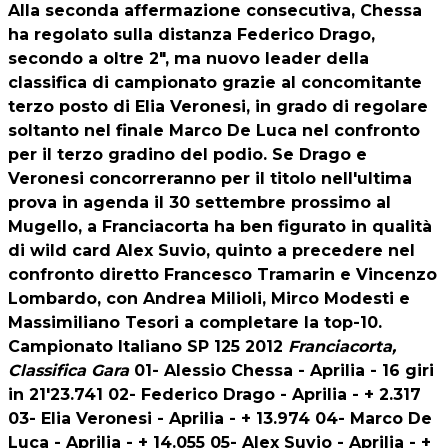
Alla seconda affermazione consecutiva, Chessa
ha regolato sulla distanza Federico Drago,
secondo a oltre 2", ma nuovo leader della
classifica di campionato grazie al concomitante
terzo posto di Elia Veronesi, in grado di regolare
soltanto nel finale Marco De Luca nel confronto
per il terzo gradino del podio. Se Drago e
Veronesi concorreranno per il titolo nell'ultima
prova in agenda il 30 settembre prossimo al
Mugello, a Franciacorta ha ben figurato in qualità
di wild card Alex Suvio, quinto a precedere nel
confronto diretto Francesco Tramarin e Vincenzo
Lombardo, con Andrea Milioli, Mirco Modesti e
Massimiliano Tesori a completare la top-10.
Campionato Italiano SP 125 2012
Franciacorta,
Classifica Gara
01- Alessio Chessa - Aprilia - 16 giri
in 21'23.741 02- Federico Drago - Aprilia - + 2.317
03- Elia Veronesi - Aprilia - + 13.974 04- Marco De
Luca - Aprilia - + 14.055 05- Alex Suvio - Aprilia - +