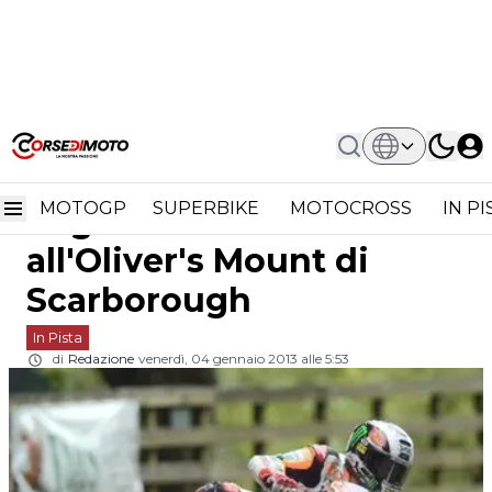
Home
In Pista
Road Racing: Le Date Degli Eventi 2013
Road Racing: le date
All'Oliver's Mount Di Scarborough
MOTOGP
SUPERBIKE
MOTOCROSS
IN P
degli eventi 2013
all'Oliver's Mount di
Scarborough
In Pista
di
Redazione
venerdì, 04 gennaio 2013 alle 5:53