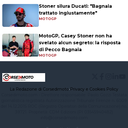
Stoner silura Ducati: "Bagnaia
trattato ingiustamente"
MOTOGP
MotoGP, Casey Stoner non ha
svelato alcun segreto: la risposta
di Pecco Bagnaia
MOTOGP
La Redazione di Corsedimoto
•
Privacy e Cookies Policy
Corsedimoto.com - Direttore responsabile: Paolo Gozzi Testata
giornalistica registrata Autorizzazione Tribunale Firenze n. 6009
del 14.12.2015 ROC (Registro Operatori della Comunicazione) no.
39721. Proprietà: CDM Edizioni (PI 03545940482)
info@corsedimoto.com