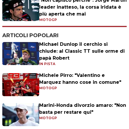
"Non capisco perché": Jorge Martin
leader inatteso, la corsa iridata è
più aperta che mai
MOTOGP
ARTICOLI POPOLARI
Michael Dunlop il cerchio si
chiude: al Classic TT sulle orme di
papà Robert
IN PISTA
Michele Pirro: "Valentino e
Marquez hanno cose in comune"
MOTOGP
Marini-Honda divorzio amaro: "Non
basta per restare qui"
MOTOGP