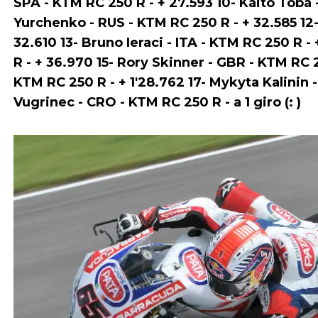
SPA - KTM RC 250 R - + 27.593 10- Kaito Toba 
Yurchenko - RUS - KTM RC 250 R - + 32.585 12-
32.610 13- Bruno Ieraci - ITA - KTM RC 250 R -
R - + 36.970 15- Rory Skinner - GBR - KTM RC 
KTM RC 250 R - + 1'28.762 17- Mykyta Kalinin -
Vugrinec - CRO - KTM RC 250 R - a 1 giro (: )