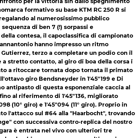
onfronto per la vittoria sin dallo spegnimento
onomarca formativo su base KTM RC 250 R si
i regalando al numerosissimo pubblico
sequenza di ben 7 (!) sorpassi e
i della contesa, il capoclassifica di campionato
Giannantonio hanno impresso un ritmo
 Gutierrez, terzo a completare un podio con il
 stretto contatto, al giro di boa della corsa i
ato a ritoccare tornata dopo tornata il primato
ll'ottavo giro Bendsneyder in 1'45"199 e Di
mo antipasto di questa esponenziale caccia al
fino al riferimento di 1'45"136, migliorato
8 (10° giro) e 1'45"094 (11° giro). Proprio in
ato l'attacco sul #64 alla "Haarbocht", trovando
ge" con successiva contro-replica del nostro
ara è entrata nel vivo con ulteriori tre