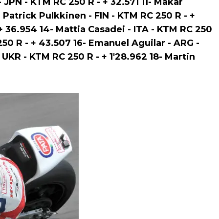
- JPN - KTM RC 250 R - + 32.571 11- Makar
 Patrick Pulkkinen - FIN - KTM RC 250 R - +
 + 36.954 14- Mattia Casadei - ITA - KTM RC 250
250 R - + 43.507 16- Emanuel Aguilar - ARG -
 UKR - KTM RC 250 R - + 1'28.962 18- Martin