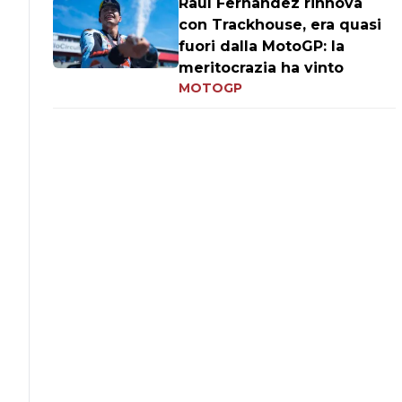
Raul Fernandez rinnova
con Trackhouse, era quasi
fuori dalla MotoGP: la
meritocrazia ha vinto
MOTOGP