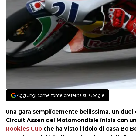
Aggiungi come fonte preferita su Google
Una gara semplicemente bellissima, un duell
Circuit Assen del Motomondiale inizia con un
Rookies Cup
che ha visto l'idolo di casa Bo 