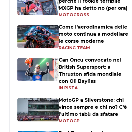
perché il rookie terribile
MXGP ha detto no (per ora)
MOTOCROSS
Come l'aerodinamica delle
moto continua a modellare
le corse moderne
RACING TEAM
Can Oncu convocato nel
British Supersport: a
Thruxton sfida mondiale
con Oli Bayliss
IN PISTA
MotoGP a Silverstone: chi
vince sempre e chi no? C'è
l’ultimo tabù da sfatare
MOTOGP