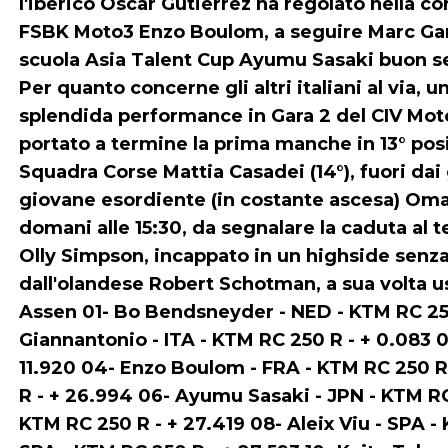
l'iberico Oscar Gutierrez ha regolato nella c
FSBK Moto3 Enzo Boulom, a seguire Marc Garc
scuola Asia Talent Cup Ayumu Sasaki buon ses
Per quanto concerne gli altri italiani al via,
splendida performance in Gara 2 del CIV Moto
portato a termine la prima manche in 13° posiz
Squadra Corse Mattia Casadei (14°), fuori dai g
giovane esordiente (in costante ascesa) Om
domani alle 15:30, da segnalare la caduta al 
Olly Simpson, incappato in un highside senz
dall'olandese Robert Schotman, a sua volta u
Assen 01- Bo Bendsneyder - NED - KTM RC 250 
Giannantonio - ITA - KTM RC 250 R - + 0.083 0
11.920 04- Enzo Boulom - FRA - KTM RC 250 R 
R - + 26.994 06- Ayumu Sasaki - JPN - KTM RC 
KTM RC 250 R - + 27.419 08- Aleix Viu - SPA -