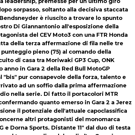
a leadership, premesse per un ultimo giro
po sorpasso, soltanto alla decisiva staccata
Bendsneyder è riuscito a trovare lo spunto
ostro Di Giannantonio all'esposizione della
protagonista del CEV Moto3 con una FTR Honda
ta della terza affermazione di fila nelle tre
a punteggio pieno (75) al comando della
ircuito di casa tra Moriwaki GP3 Cup, ONK
o anno in Gara 2 della Red Bull MotoGP
bis" pur consapevole della forza, talento e
arrivato ad un soffio dalla prima affermazione
io nella serie. Di fatto il portacolori MTR
 confermando quanto emerso in Gara 2 a Jerez
ione il potenziale dell'attuale capoclassifica
concerne altri protagonisti del monomarca
e Dorna Sports. Distante 11" dal duo di testa