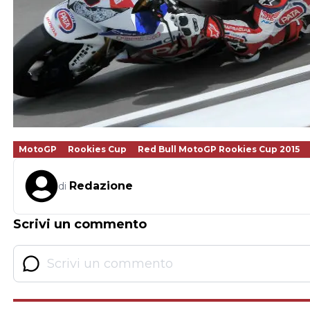
MotoGP
Rookies Cup
Red Bull MotoGP Rookies Cup 2015
Redazione
di
Scrivi un commento