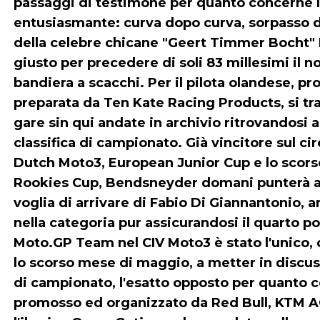
passaggi di testimone per quanto concerne l
entusiasmante: curva dopo curva, sorpasso do
della celebre chicane "Geert Timmer Bocht" 
giusto per precedere di soli 83 millesimi il n
bandiera a scacchi. Per il pilota olandese, 
preparata da Ten Kate Racing Products, si trat
gare sin qui andate in archivio ritrovandosi 
classifica di campionato. Già vincitore sul c
Dutch Moto3, European Junior Cup e lo scors
Rookies Cup, Bendsneyder domani punterà al "
voglia di arrivare di Fabio Di Giannantonio, 
nella categoria pur assicurandosi il quarto pod
Moto.GP Team nel CIV Moto3 è stato l'unico,
lo scorso mese di maggio, a metter in discuss
di campionato, l'esatto opposto per quanto 
promosso ed organizzato da Red Bull, KTM AG 