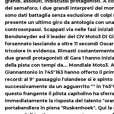
grandi, assoluti, indiscussi protagonisti. A c
del semaforo, i due grandi interpreti del m
sono dati battaglia senza esclusione di colp
presente un ultimo giro da antologia con una 
controsorpassi. Scappati via nelle fasi inizial
Bendsneyder ed il leader del CIV Moto3 Di 
forsennato lasciando a oltre 11 secondi Oscar
tricolore in evidenza. Rimasti costantemente a
due grandi protagonisti di Gara 1 hanno inizi
della pista con tempi da... Mondiale Moto3. A
Giannantonio in 1'45"163 hanno offerto il pri
record: al 9° passaggio l'olandese si è spinto 
successivamente da un agguerrito "" in 1'45"09
questo frangente il pilota capitolino ha sferr
immediatamente la risposta del talento "oran
portabandiera in piena "Ruskenhoek". Qui la g