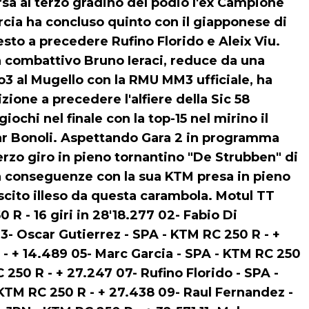
orsa al terzo gradino del podio l'ex Campione
ia ha concluso quinto con il giapponese di
to a precedere Rufino Florido e Aleix Viu.
 un combattivo Bruno Ieraci, reduce da una
3 al Mugello con la RMU MM3 ufficiale, ha
ione a precedere l'alfiere della Sic 58
iochi nel finale con la top-15 nel mirino il
ar Bonoli. Aspettando Gara 2 in programma
terzo giro in pieno tornantino "De Strubben" di
a conseguenze con la sua KTM presa in pieno
scito illeso da questa carambola. Motul TT
R - 16 giri in 28'18.277 02- Fabio Di
3- Oscar Gutierrez - SPA - KTM RC 250 R - +
- + 14.489 05- Marc Garcia - SPA - KTM RC 250
250 R - + 27.247 07- Rufino Florido - SPA -
 KTM RC 250 R - + 27.438 09- Raul Fernandez -