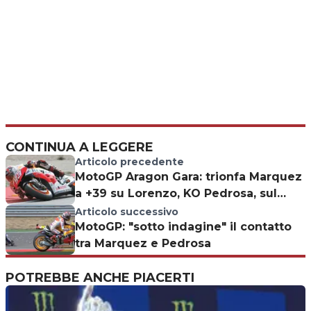
CONTINUA A LEGGERE
Articolo precedente
MotoGP Aragon Gara: trionfa Marquez
a +39 su Lorenzo, KO Pedrosa, sul
podio Rossi
Articolo successivo
MotoGP: "sotto indagine" il contatto
tra Marquez e Pedrosa
POTREBBE ANCHE PIACERTI