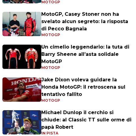
MOTOGP
MotoGP, Casey Stoner non ha
svelato alcun segreto: la risposta
di Pecco Bagnaia
MOTOGP
Un cimelio leggendario: la tuta di
Barry Sheene all’asta solidale
MotoGP
MOTOGP
Jake Dixon voleva guidare la
Honda MotoGP: il retroscena sul
tentativo fallito
MOTOGP
Michael Dunlop il cerchio si
chiude: al Classic TT sulle orme di
papà Robert
IN PISTA