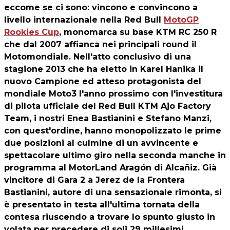
eccome se ci sono: vincono e convincono a
livello internazionale nella Red Bull
MotoGP
Rookies Cup
, monomarca su base KTM RC 250 R
che dal 2007 affianca nei principali round il
Motomondiale. Nell'atto conclusivo di una
stagione 2013 che ha eletto in Karel Hanika il
nuovo Campione ed atteso protagonista del
mondiale Moto3 l'anno prossimo con l'investitura
di pilota ufficiale del Red Bull KTM Ajo Factory
Team, i nostri
Enea Bastianini
e Stefano Manzi,
con quest'ordine, hanno monopolizzato le prime
due posizioni al culmine di un avvincente e
spettacolare ultimo giro nella seconda manche in
programma al MotorLand Aragón di Alcañiz. Già
vincitore di Gara 2 a Jerez de la Frontera
Bastianini, autore di una sensazionale rimonta, si
è presentato in testa all'ultima tornata della
contesa riuscendo a trovare lo spunto giusto in
volata per precedere di soli 29 millesimi