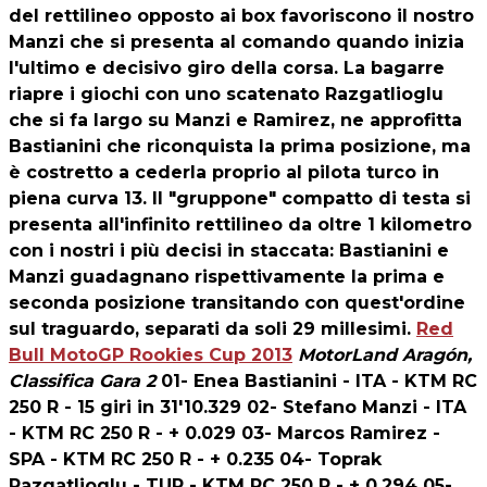
del rettilineo opposto ai box favoriscono il nostro
Manzi che si presenta al comando quando inizia
l'ultimo e decisivo giro della corsa. La bagarre
riapre i giochi con uno scatenato Razgatlioglu
che si fa largo su Manzi e Ramirez, ne approfitta
Bastianini che riconquista la prima posizione, ma
è costretto a cederla proprio al pilota turco in
piena curva 13. Il "gruppone" compatto di testa si
presenta all'infinito rettilineo da oltre 1 kilometro
con i nostri i più decisi in staccata: Bastianini e
Manzi guadagnano rispettivamente la prima e
seconda posizione transitando con quest'ordine
sul traguardo, separati da soli 29 millesimi.
Red
Bull MotoGP Rookies Cup 2013
MotorLand Aragón,
Classifica Gara 2
01- Enea Bastianini - ITA - KTM RC
250 R - 15 giri in 31'10.329 02- Stefano Manzi - ITA
- KTM RC 250 R - + 0.029 03- Marcos Ramirez -
SPA - KTM RC 250 R - + 0.235 04- Toprak
Razgatlioglu - TUR - KTM RC 250 R - + 0.294 05-