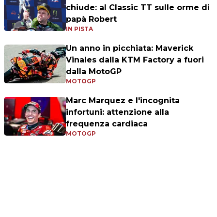
chiude: al Classic TT sulle orme di
papà Robert
IN PISTA
Un anno in picchiata: Maverick
Vinales dalla KTM Factory a fuori
dalla MotoGP
MOTOGP
Marc Marquez e l'incognita
infortuni: attenzione alla
frequenza cardiaca
MOTOGP