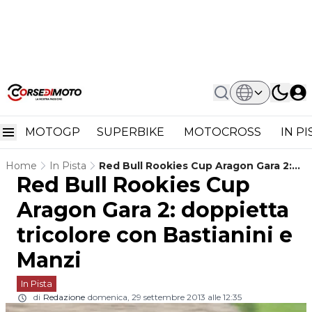
MOTOGP
SUPERBIKE
MOTOCROSS
IN P
Home
In Pista
Red Bull Rookies Cup Aragon Gara 2:
Red Bull Rookies Cup
Doppietta Tricolore Con Bastianini E
Manzi
Aragon Gara 2: doppietta
tricolore con Bastianini e
Manzi
In Pista
di
Redazione
domenica, 29 settembre 2013 alle 12:35