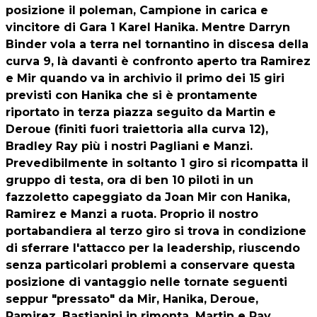
posizione il poleman, Campione in carica e
vincitore di Gara 1 Karel Hanika. Mentre Darryn
Binder vola a terra nel tornantino in discesa della
curva 9, là davanti è confronto aperto tra Ramirez
e Mir quando va in archivio il primo dei 15 giri
previsti con Hanika che si è prontamente
riportato in terza piazza seguito da Martin e
Deroue (finiti fuori traiettoria alla curva 12),
Bradley Ray più i nostri Pagliani e Manzi.
Prevedibilmente in soltanto 1 giro si ricompatta il
gruppo di testa, ora di ben 10 piloti in un
fazzoletto capeggiato da Joan Mir con Hanika,
Ramirez e Manzi a ruota. Proprio il nostro
portabandiera al terzo giro si trova in condizione
di sferrare l'attacco per la leadership, riuscendo
senza particolari problemi a conservare questa
posizione di vantaggio nelle tornate seguenti
seppur "pressato" da Mir, Hanika, Deroue,
Ramirez, Bastianini in rimonta, Martin e Ray