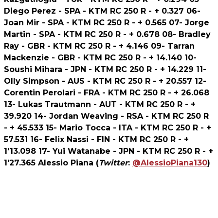
Diego Perez - SPA - KTM RC 250 R - + 0.327 06-
Joan Mir - SPA - KTM RC 250 R - + 0.565 07- Jorge
Martin - SPA - KTM RC 250 R - + 0.678 08- Bradley
Ray - GBR - KTM RC 250 R - + 4.146 09- Tarran
Mackenzie - GBR - KTM RC 250 R - + 14.140 10-
Soushi Mihara - JPN - KTM RC 250 R - + 14.229 11-
Olly Simpson - AUS - KTM RC 250 R - + 20.557 12-
Corentin Perolari - FRA - KTM RC 250 R - + 26.068
13- Lukas Trautmann - AUT - KTM RC 250 R - +
39.920 14- Jordan Weaving - RSA - KTM RC 250 R
- + 45.533 15- Mario Tocca - ITA - KTM RC 250 R - +
57.531 16- Felix Nassi - FIN - KTM RC 250 R - +
1'13.098 17- Yui Watanabe - JPN - KTM RC 250 R - +
1'27.365
Alessio Piana
(
Twitter
:
@AlessioPiana130
)