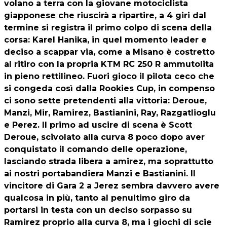
volano a terra con la giovane motociclista
giapponese che riuscirà a ripartire, a 4 giri dal
termine si registra il primo colpo di scena della
corsa: Karel Hanika, in quel momento leader e
deciso a scappar via, come a Misano è costretto
al ritiro con la propria KTM RC 250 R ammutolita
in pieno rettilineo. Fuori gioco il pilota ceco che
si congeda così dalla Rookies Cup, in compenso
ci sono sette pretendenti alla vittoria: Deroue,
Manzi, Mir, Ramirez, Bastianini, Ray, Razgatlioglu
e Perez. Il primo ad uscire di scena è Scott
Deroue, scivolato alla curva 8 poco dopo aver
conquistato il comando delle operazione,
lasciando strada libera a amirez, ma soprattutto
ai nostri portabandiera Manzi e Bastianini. Il
vincitore di Gara 2 a Jerez sembra davvero avere
qualcosa in più, tanto al penultimo giro da
portarsi in testa con un deciso sorpasso su
Ramirez proprio alla curva 8, ma i giochi di scie