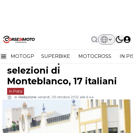
Home
In Pista
Red Bull Rookies Cup: 106 Talenti Per
Red Bull Rookies Cup:
Le Selezioni Di Monteblanco, 17
Italiani
MOTOGP
SUPERBIKE
MOTOCROSS
IN P
106 talenti per le
selezioni di
Monteblanco, 17 italiani
In Pista
di
Redazione
venerdì, 05 ottobre 2012 alle 6:44