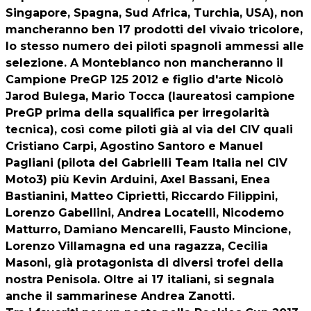
Singapore, Spagna, Sud Africa, Turchia, USA), non
mancheranno ben 17 prodotti del vivaio tricolore,
lo stesso numero dei piloti spagnoli ammessi alle
selezione. A Monteblanco non mancheranno il
Campione PreGP 125 2012 e figlio d'arte Nicolò
Jarod Bulega, Mario Tocca (laureatosi campione
PreGP prima della squalifica per irregolarità
tecnica), così come piloti già al via del CIV quali
Cristiano Carpi, Agostino Santoro e Manuel
Pagliani (pilota del Gabrielli Team Italia nel CIV
Moto3) più Kevin Arduini, Axel Bassani, Enea
Bastianini, Matteo Ciprietti, Riccardo Filippini,
Lorenzo Gabellini, Andrea Locatelli, Nicodemo
Matturro, Damiano Mencarelli, Fausto Mincione,
Lorenzo Villamagna ed una ragazza, Cecilia
Masoni, già protagonista di diversi trofei della
nostra Penisola. Oltre ai 17 italiani, si segnala
anche il sammarinese Andrea Zanotti.