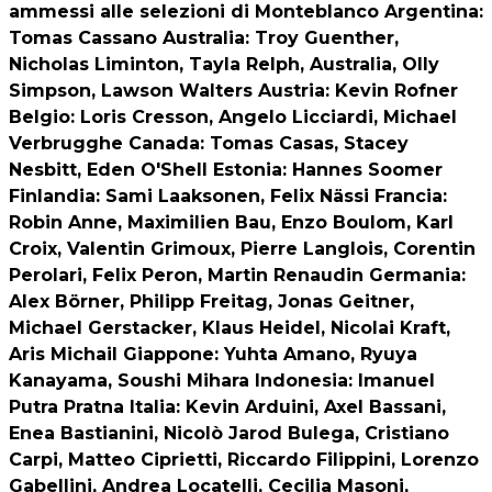
ammessi alle selezioni di Monteblanco
Argentina
:
Tomas Cassano
Australia
: Troy Guenther,
Nicholas Liminton, Tayla Relph, Australia, Olly
Simpson, Lawson Walters
Austria
: Kevin Rofner
Belgio
: Loris Cresson, Angelo Licciardi, Michael
Verbrugghe
Canada
: Tomas Casas, Stacey
Nesbitt, Eden O'Shell
Estonia
: Hannes Soomer
Finlandia
: Sami Laaksonen, Felix Nässi
Francia
:
Robin Anne, Maximilien Bau, Enzo Boulom, Karl
Croix, Valentin Grimoux, Pierre Langlois, Corentin
Perolari, Felix Peron, Martin Renaudin
Germania
:
Alex Börner, Philipp Freitag, Jonas Geitner,
Michael Gerstacker, Klaus Heidel, Nicolai Kraft,
Aris Michail
Giappone
: Yuhta Amano, Ryuya
Kanayama, Soushi Mihara
Indonesia
: Imanuel
Putra Pratna
Italia
: Kevin Arduini, Axel Bassani,
Enea Bastianini, Nicolò Jarod Bulega, Cristiano
Carpi, Matteo Ciprietti, Riccardo Filippini, Lorenzo
Gabellini, Andrea Locatelli, Cecilia Masoni,