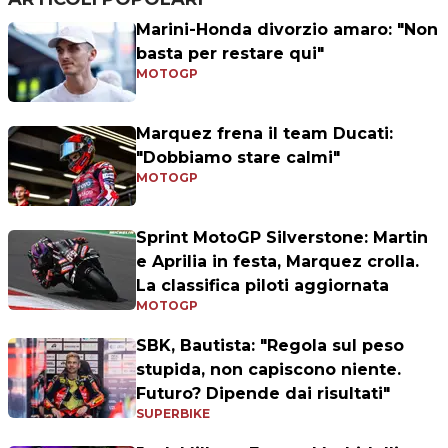
Marini-Honda divorzio amaro: "Non
basta per restare qui"
MOTOGP
Marquez frena il team Ducati:
"Dobbiamo stare calmi"
MOTOGP
Sprint MotoGP Silverstone: Martin
e Aprilia in festa, Marquez crolla.
La classifica piloti aggiornata
MOTOGP
SBK, Bautista: "Regola sul peso
stupida, non capiscono niente.
Futuro? Dipende dai risultati"
SUPERBIKE