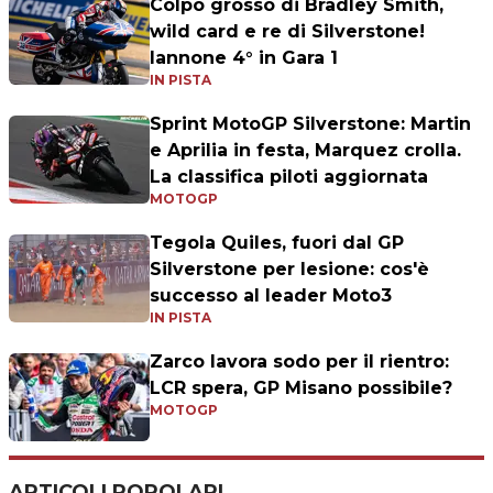
Colpo grosso di Bradley Smith,
wild card e re di Silverstone!
Iannone 4° in Gara 1
IN PISTA
Sprint MotoGP Silverstone: Martin
e Aprilia in festa, Marquez crolla.
La classifica piloti aggiornata
MOTOGP
Tegola Quiles, fuori dal GP
Silverstone per lesione: cos'è
successo al leader Moto3
IN PISTA
Zarco lavora sodo per il rientro:
LCR spera, GP Misano possibile?
MOTOGP
ARTICOLI POPOLARI