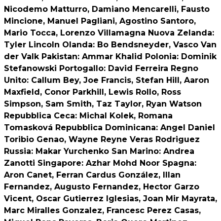
Nicodemo Matturro, Damiano Mencarelli, Fausto
Mincione, Manuel Pagliani, Agostino Santoro,
Mario Tocca, Lorenzo Villamagna
Nuova Zelanda
:
Tyler Lincoln
Olanda
: Bo Bendsneyder, Vasco Van
der Valk
Pakistan
: Ammar Khalid
Polonia
: Dominik
Stefanowski
Portogallo
: David Ferreira
Regno
Unito
: Callum Bey, Joe Francis, Stefan Hill, Aaron
Maxfield, Conor Parkhill, Lewis Rollo, Ross
Simpson, Sam Smith, Taz Taylor, Ryan Watson
Repubblica Ceca
: Michal Kolek, Romana
Tomasková
Repubblica Dominicana
: Angel Daniel
Toribio Genao, Wayne Reyne Veras Rodriguez
Russia
: Makar Yurchenko
San Marino
: Andrea
Zanotti
Singapore
: Azhar Mohd Noor
Spagna
:
Aron Canet, Ferran Cardus González, Illan
Fernandez, Augusto Fernandez, Hector Garzo
Vicent, Oscar Gutierrez Iglesias, Joan Mir Mayrata,
Marc Miralles Gonzalez, Francesc Perez Casas,